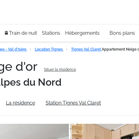
Se
+3
🚆Train de nuit
Stations
Hébergements
Bons plans
s - Val d'Isère
Location Tignes
Tignes Val Claret
Appartement Neige d
ge d'or
Situer la résidence
lpes du Nord
La résidence
Station Tignes Val Claret