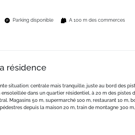
Parking disponible
A 100 m des commerces
la résidence
nte situation: centrale mais tranquille, juste au bord des pist
 ensoleillée dans un quartier résidentiel, à 20 m des pistes d
ntral. Magasins 50 m, supermarché 100 m, restaurant 10 m, b
 pédestres depuis la maison 20 m, train de montagne 300 m
, école de ski 10 m, piste de luge 20 m. Attractions à proxi
les de renommée sont facilement accessibles: Tignes & Val 
z noter: ski-bus gratuit. Résidence avec portail électrique.