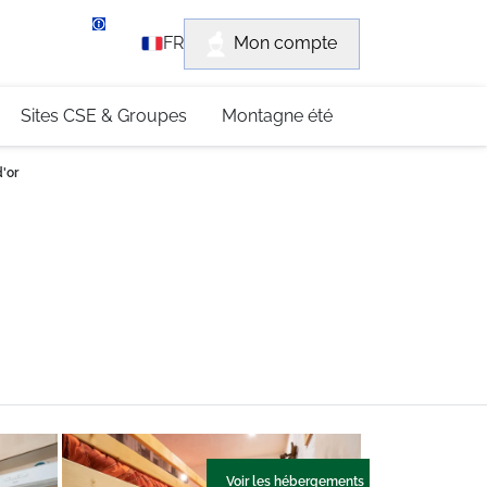
rvice client
Mon compte
FR
3 (0)4 79 96 30 69
Sites CSE & Groupes
Montagne été
'or
Voir les hébergements