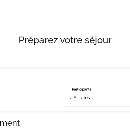
 ville.
qualité, de 27 m² situé au 1eravec balcon.
Préparez votre séjour
Participants
Participants
2
Adultes
ement