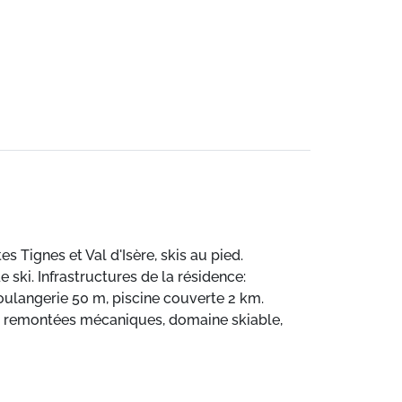
es Tignes et Val d'Isère, skis au pied.
e ski. Infrastructures de la résidence:
oulangerie 50 m, piscine couverte 2 km.
, remontées mécaniques, domaine skiable,
mité: Centre aquatique Le Lagon 2 km, Centre
d'Isère 20 m. Région de randonnées: Parc