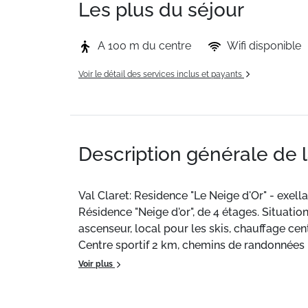
Les plus du séjour
A 100 m du centre
Wifi disponible
Voir le détail des services inclus et payants
Description générale de 
Val Claret: Residence "Le Neige d'Or" - exella
Résidence "Neige d'or", de 4 étages. Situation
ascenseur, local pour les skis, chauffage ce
Centre sportif 2 km, chemins de randonnées
location de ski 20 m. Arrêt du ski-bus 300 m
Voir plus
sportif Tignespace 2 km. Les domaines skiab
Naturel Régional de la Vanoise 250 m. Veuille