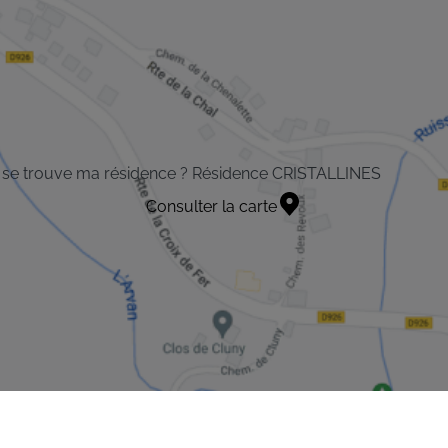
 se trouve ma résidence ? Résidence CRISTALLINES
Consulter la carte