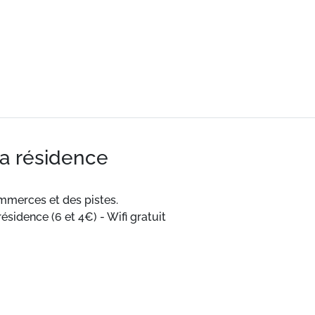
la résidence
mmerces et des pistes.
résidence (6 et 4€) - Wifi gratuit
 toute équipée.