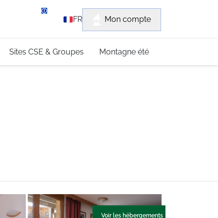
rvice client
Mon compte
FR
3 (0)4 79 96 30 69
Sites CSE & Groupes
Montagne été
Voir les hébergements