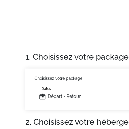
Situation :
Résidence de qualité, située à 35
Lave linge et sèche linge à disposition de la 
Ascensur dans la résidence
casiers à skis au RDC.
Appartement de particulier :
Confortable et 
1. Choisissez votre package
Choisissez votre package
Dates
Départ - Retour
2. Choisissez votre héberg