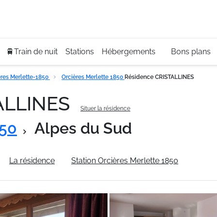
Se
+3
🚆Train de nuit
Stations
Hébergements
Bons plans
res Merlette-1850
Orcières Merlette 1850
Résidence CRISTALLINES
ALLINES
Situer la résidence
850
Alpes du Sud
La résidence
Station Orcières Merlette 1850