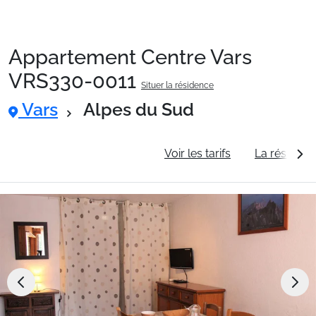
Appartement Centre Vars
Packages
VRS330-0011
Situer la résidence
Vars
Alpes du Sud
🚆Train de nuit
Informations générales
Voir les tarifs
La résidenc
Stations
Hébergements
Bons plans