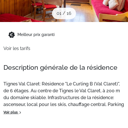
Sites CSE & Groupes
01
/
16
Montagne été
Meilleur prix garanti
Français (FR)
Voir les tarifs
Description générale de la résidence
Tignes Val Claret: Résidence "Le Curling B (Val Claret)",
de 6 étages. Au centre de Tignes le Val Claret, à 200 m
du domaine skiable. Infrastructures de la résidence:
ascenseur, local pour les skis, chauffage central. Parking
public couvert à 200 m, en sus. Magasins, supermarché
Voir plus
20 m, restaurant 10 m, bar 5 m, boulangerie 10 m, arrêt
de bus 300 m, piscine couverte 2 km. Centre sportif 800