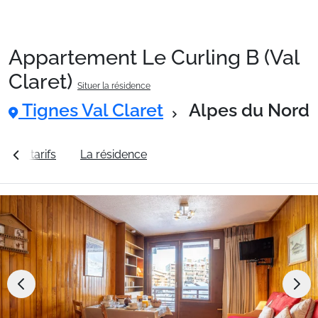
Appartement Le Curling B (Val
Packages
Claret)
Situer la résidence
Tignes Val Claret
Alpes du Nord
🚆Train de nuit
ir les tarifs
La résidence
Station Tignes Val Claret
Stations
Hébergements
Bons plans