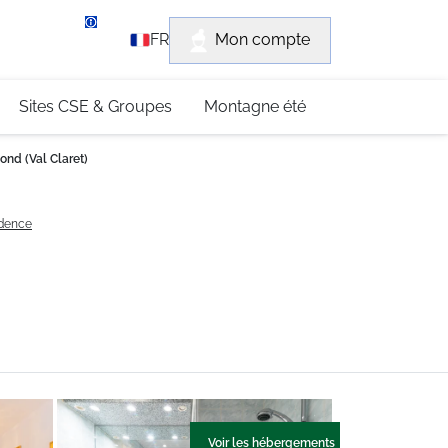
rvice client
Mon compte
FR
3 (0)4 79 96 30 69
Sites CSE & Groupes
Montagne été
ond (Val Claret)
idence
Voir les hébergements