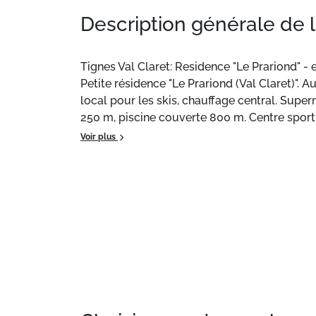
Description générale de 
Tignes Val Claret: Residence "Le Prariond" - e
Petite résidence "Le Prariond (Val Claret)". Au
local pour les skis, chauffage central. Supe
250 m, piscine couverte 800 m. Centre sporti
d'enfants (hiver) 150 m. Attractions à proxi
Voir plus
accessibles: TIGNES VAL D'ISERE 100 m. Veui
d'enneigement, accès à ski jusqu'à la maison
Situation :
À Tignes Val Claret.
Appartement de particulier :
, de 25 m² avec