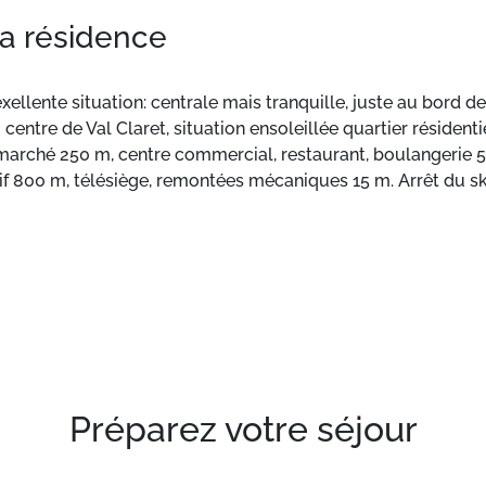
la résidence
xellente situation: centrale mais tranquille, juste au bord des
 centre de Val Claret, situation ensoleillée quartier résidenti
rmarché 250 m, centre commercial, restaurant, boulangerie 5
f 800 m, télésiège, remontées mécaniques 15 m. Arrêt du ski
mité: Funiculaire de la Grande Motte -en ski 200 m. Les dom
llez noter: groupes de jeunes sur demande seulement. Ski-b
. Résidence gardée. La remise des clés a lieu à l’agence Inte
 balcon.
Préparez votre séjour