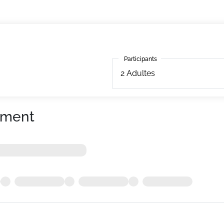
Participants
Participants
2
Adultes
ement