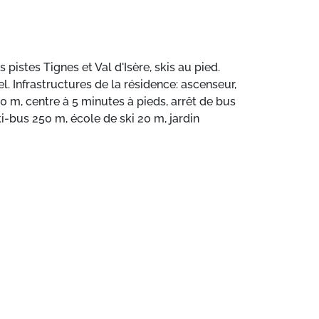
 pistes Tignes et Val d'Isère, skis au pied.
el. Infrastructures de la résidence: ascenseur,
0 m, centre à 5 minutes à pieds, arrêt de bus
-bus 250 m, école de ski 20 m, jardin
aines skiables de renommée sont facilement
us gratuit. En cas de bonnes conditions
rhome de Tignes Val Claret.