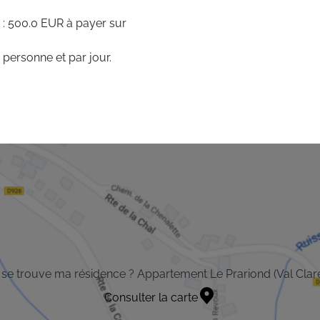
 : 500.0 EUR à payer sur
 personne et par jour.
se trouve ma résidence ? Appartement Le Prariond (Val Clare
Consulter la carte