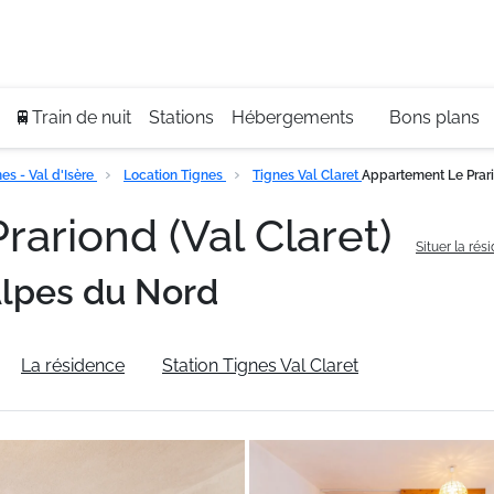
Se
+3
🚆Train de nuit
Stations
Hébergements
Bons plans
s - Val d'Isère
Location Tignes
Tignes Val Claret
Appartement Le Prari
ariond (Val Claret)
Situer la rés
lpes du Nord
La résidence
Station Tignes Val Claret