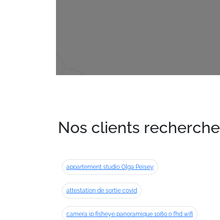
Nos clients recherche
appartement studio Olga Peisey
attestation de sortie covid
camera ip fisheye panoramique 1080 o fhd wifi