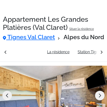
Appartement Les Grandes
Packages
Platières (Val Claret)
Situer la résidence
Tignes Val Claret
Alpes du Nord
🚆Train de nuit
rales
Voir les tarifs
La résidence
Station Tignes Va
Stations
Hébergements
Bons plans