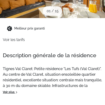
Sites CSE & Groupes
01
/
15
Montagne été
Meilleur prix garanti
Français (FR)
Voir les tarifs
Description générale de la résidence
Tignes Val Claret: Petite résidence "Les Tufs (Val Claret)".
Au centre de Val Claret, situation ensoleillée quartier
résidentiel, excellente situation: centrale mais tranquille,
à 30 m du domaine skiable. Infrastructures de la
résidence: local pour les skis, chauffage central. Centre
Voir plus
commercial 150 m, restaurant 100 m, boulangerie 150
m, centre à 5 minutes à pieds, arrêt de bus 500 m,