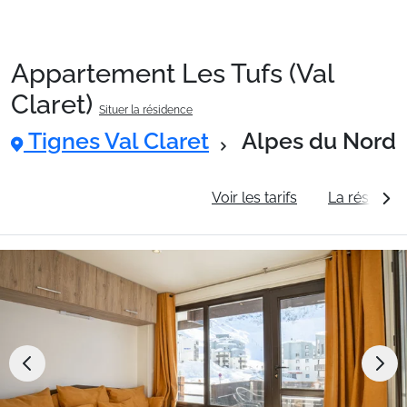
Appartement Les Tufs (Val
Packages
Claret)
Situer la résidence
Tignes Val Claret
Alpes du Nord
🚆Train de nuit
Informations générales
Voir les tarifs
La résidenc
Stations
Hébergements
Bons plans