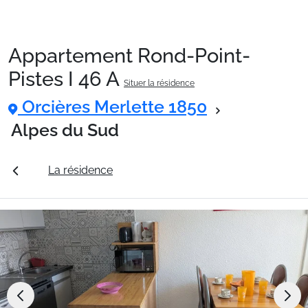
Appartement Rond-Point-
Packages
Pistes I 46 A
Situer la résidence
Orcières Merlette 1850
🚆Train de nuit
Alpes du Sud
Stations
tarifs
La résidence
Station Orcières Merlette 1850
Hébergements
Bons plans