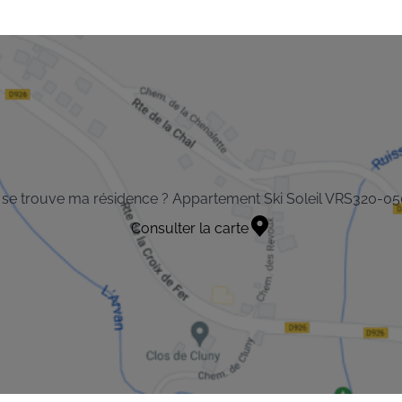
se trouve ma résidence ? Appartement Ski Soleil VRS320-05
Consulter la carte