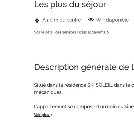
Les plus du séjour
A 50 m du centre
Wifi disponible
Voir le détail des services inclus et payants
Description générale de 
Situé dans la résidence SKI SOLEIL, dans le
mécaniques,
L'appartement se compose d'un coin cuisine 
Autres : Parquet flottant au sol-Casier à sk
Voir plus
Ménage sur demande