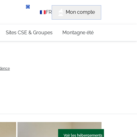
rvice client
Mon compte
FR
3 (0)4 79 96 30 69
Sites CSE & Groupes
Montagne été
idence
Voir les hébergements