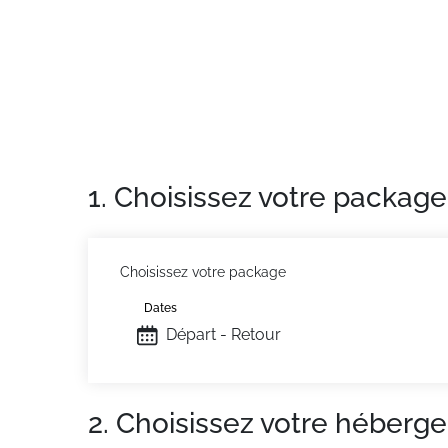
Les plus de cette location de vacances à la 
Situation :
À Vars Les Claux. École de ski à
Appartement de particulier :
Confortable et 
1. Choisissez votre package
Choisissez votre package
Dates
Départ - Retour
2. Choisissez votre héberg