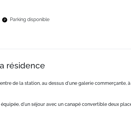
Parking disponible
la résidence
 centre de la station, au dessus d'une galerie commerçante
équipée, d'un séjour avec un canapé convertible deux place
is - Ascenseur - Animaux non admis.