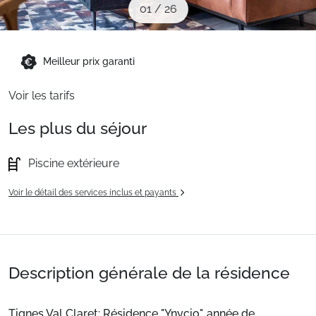
01
/
26
Sites CSE & Groupes
Montagne été
Meilleur prix garanti
Voir les tarifs
Français (FR)
Les plus du séjour
Piscine extérieure
Voir le détail des services inclus et payants
Description générale de la résidence
Tignes Val Claret: Résidence "Ynycio", année de