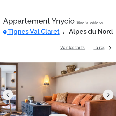
Appartement Ynycio
Situer la résidence
Packages
Tignes Val Claret
Alpes du Nord
🚆Train de nuit
Informations générales
Voir les tarifs
La résidenc
Stations
Hébergements
Bons plans