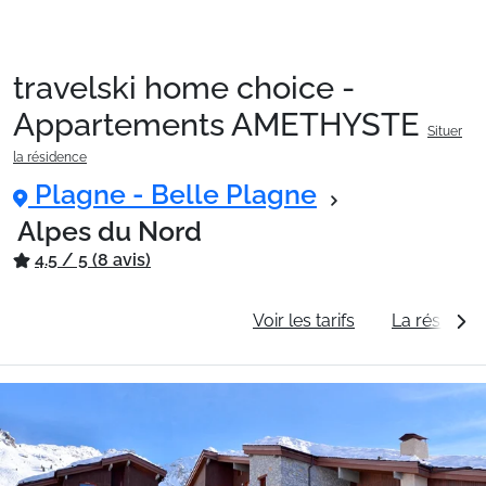
travelski home choice -
Packages
Appartements AMETHYSTE
Situer
la résidence
🚆Train de nuit
Plagne - Belle Plagne
Alpes du Nord
4.5 / 5 (8 avis)
Stations
Informations générales
Voir les tarifs
La résidenc
Hébergements
Bons plans