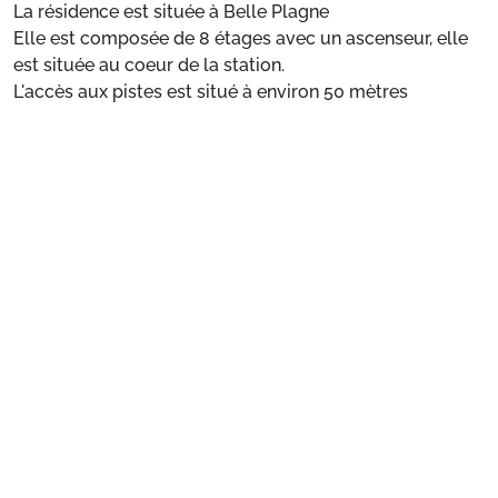
La résidence est située à Belle Plagne
Elle est composée de 8 étages avec un ascenseur, elle
est située au coeur de la station.
L'accès aux pistes est situé à environ 50 mètres
Casier à ski individuel
Voir plus
Parking souterrain payant avec accès direct à la
résidence, 1 étage à monter pour l'ascenseur
Tous les commerces sont situés à côté de la résidence
Situation
: ESF à 100 m.
Appartement de particulier
: Appartements
confortables et bien équipés
Préparez votre séjour
1. Choisissez votre package
Choisissez votre package