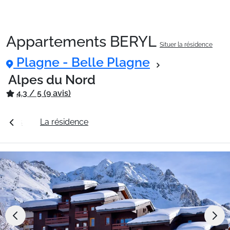
Appartements BERYL
Situer la résidence
Packages
Plagne - Belle Plagne
Alpes du Nord
🚆Train de nuit
4.3 / 5 (9 avis)
s tarifs
La résidence
Station Plagne - Belle Plagne
Stations
Hébergements
Bons plans