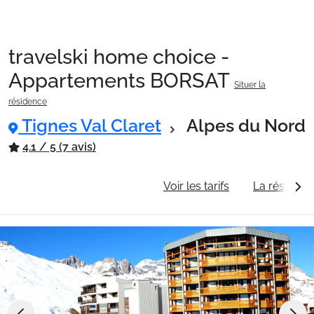
travelski home choice -
Packages
Appartements BORSAT
Situer la
résidence
🚆Train de nuit
Tignes Val Claret
Alpes du Nord
4.1 / 5 (7 avis)
Stations
Informations générales
Voir les tarifs
La résidenc
Hébergements
Bons plans