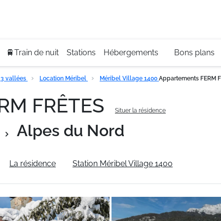
Se
+3
🚆Train de nuit
Stations
Hébergements
Bons plans
3 vallées
Location Méribel
Méribel Village 1400
Appartements FERM 
ERM FRÊTES
Situer la résidence
Alpes du Nord
La résidence
Station Méribel Village 1400