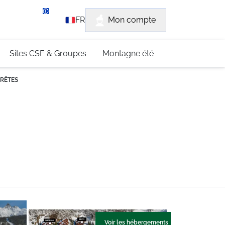
rvice client
Mon compte
FR
3 (0)4 79 96 30 69
Sites CSE & Groupes
Montagne été
FRÊTES
Voir les hébergements