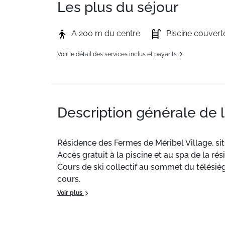
Les plus du séjour
A 200 m du centre
Piscine couvert
Voir le détail des services inclus et payants
Description générale de 
Résidence des Fermes de Méribel Village, si
Accès gratuit à la piscine et au spa de la 
Cours de ski collectif au sommet du télésièg
cours.
Garage inclus dans la location.
Voir plus
A proximité: restaurants, boulangerie, supér
Bus gratuit pour rejoindre le centre station 