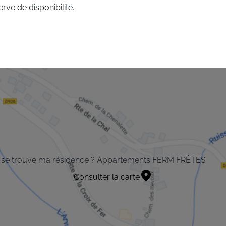
rve de disponibilité.
 se trouve ma résidence ? Appartements FERM FRÊTES
Consulter la carte