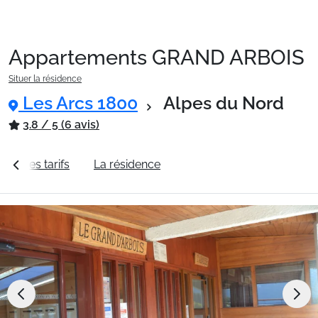
Appartements GRAND ARBOIS
Packages
Situer la résidence
Les Arcs 1800
Alpes du Nord
🚆Train de nuit
3.8 / 5 (6 avis)
Voir les tarifs
La résidence
Station Les Arcs 1800
Stations
Hébergements
Bons plans