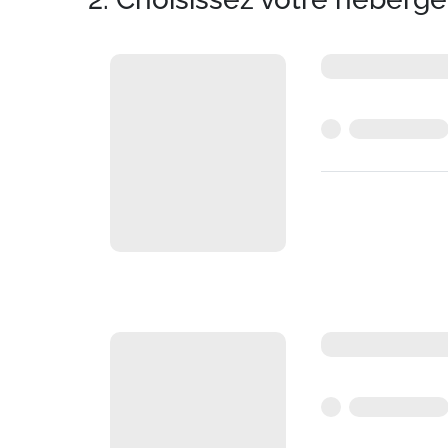
Cautions : 300 euros pour le logement et 60
Parking extérieur gratuit sur la station
PRESTATIONS SUPPLEMENTAIRES : Tarif et rése
- Parking couvert disponible à la location, 
- HIVER : Forfait de ski, cours de ski, code de
bébé, luge...
- ETE : Pass activités, draps, serviette de toil
Situation :
à Valfrejus. Télésiège de Charma
de ski à 400 mètres.
Résidence :
Agréable et confortable. Avec b