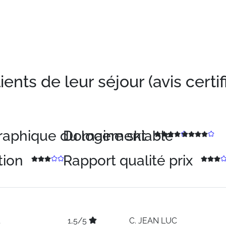
nts de leur séjour (avis certif
graphique du logement
Domaine skiable
tion
Rapport qualité prix
1,5/5
C.
JEAN LUC