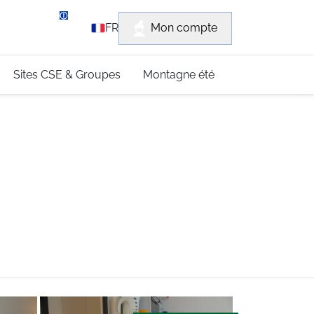
rvice client
Mon compte
FR
3 (0)4 79 96 30 69
Sites CSE & Groupes
Montagne été