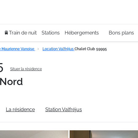
Se
+3
🚆Train de nuit
Stations
Hébergements
Bons plans
 Maurienne Vanoise
Location Valfréjus
Chalet Club 59995
95
Situer la résidence
 Nord
La résidence
Station Valfréjus