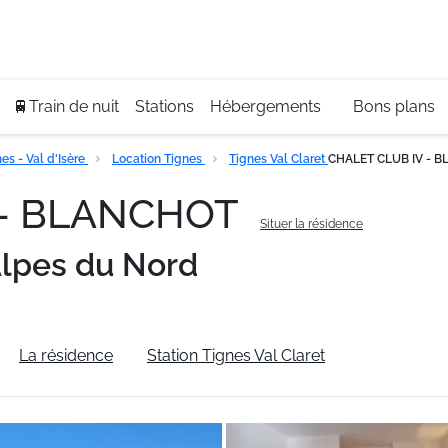
Se
+3
🚆Train de nuit
Stations
Hébergements
Bons plans
s - Val d'Isère
Location Tignes
Tignes Val Claret
CHALET CLUB IV - 
 - BLANCHOT
Situer la résidence
lpes du Nord
La résidence
Station Tignes Val Claret