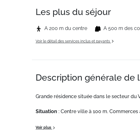
Les plus du séjour
A 200 m du centre
A 500 m des c
Voir le détail des services inclus et payants
Description générale de 
Grande résidence située dans le secteur du V
Situation
: Centre ville à 100 m. Commerces 
Appartement de particulier
: Appartements 
Voir plus