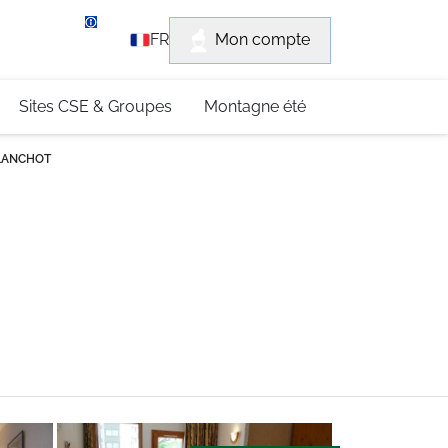
rvice client
Mon compte
FR
3 (0)4 79 96 30 69
Sites CSE & Groupes
Montagne été
BLANCHOT