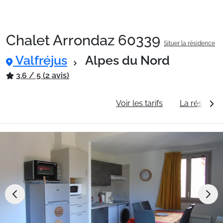
Chalet Arrondaz 60339
Situer la résidence
Packages
Valfréjus
Alpes du Nord
3.6 / 5 (2 avis)
🚆Train de nuit
Informations générales
Voir les tarifs
La résidenc
Stations
Hébergements
Bons plans