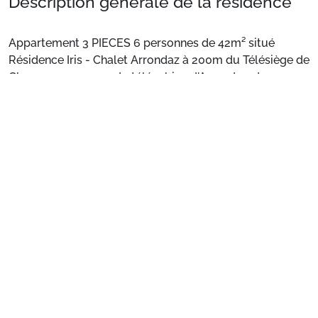
Description générale de la résidence
Appartement 3 PIECES 6 personnes de 42m² situé
Résidence Iris - Chalet Arrondaz à 200m du Télésiège de
Charmasson, 500m du télécabine d'Arrondaz, des
commerces et des écoles de ski.
Voir plus
Situation : Rez de chaussée, sans Ascenseur. Balcon
orienté ouest, vue sur la vallée et le Parc de la Vanoise.
Composition de l'appartement :
- Coin cuisine équipée : plaque vitrocéramique 3 feux,
micro-ondes, four, réfrigérateur, congélateur, lave-
vaisselle, machine à laver, cafetière à filtre, grille pain,
bouilloire, service à raclette, service à fondue
Préparez votre séjour
- Coin salon avec télévision
- Salle de bain avec douche italienne, lavabo et WC
1. Choisissez votre package
Couchages :