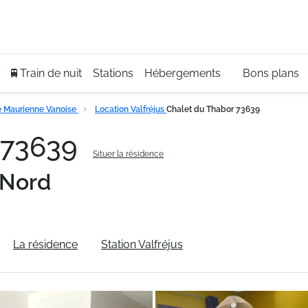
Se
+3
🚆Train de nuit
Stations
Hébergements
Bons plans
 Maurienne Vanoise
Location Valfréjus
Chalet du Thabor 73639
 73639
Situer la résidence
 Nord
La résidence
Station Valfréjus