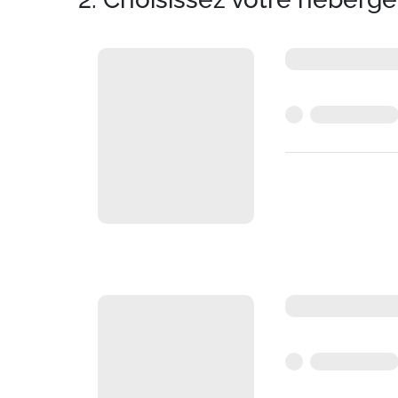
Cautions : 300 euros pour le logement et 60
Parking extérieur gratuit sur la station
PRESTATIONS SUPPLEMENTAIRES : Tarif et rése
- Parking couvert disponible à la location, 
- HIVER : Forfait de ski, cours de ski, code de
bébé, luge...
- ETE : Pass activités, draps, serviette de toil
Situation :
à Valfrejus. Télécabine d'Arronda
Résidence :
Agréable et confortable. Avec b