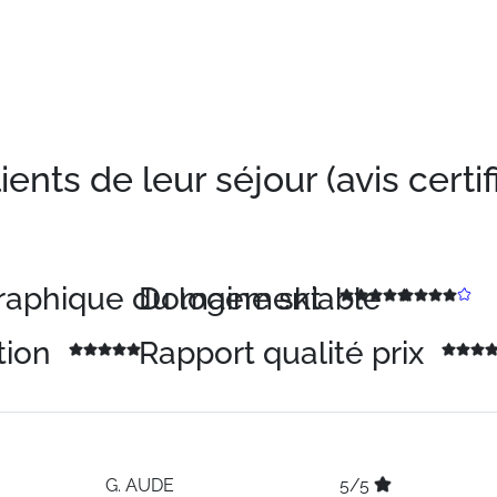
nts de leur séjour (avis certif
graphique du logement
Domaine skiable
tion
Rapport qualité prix
G.
AUDE
5/5