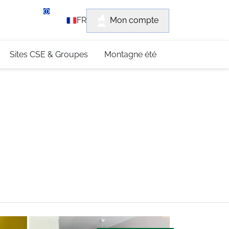
rvice client
Mon compte
FR
3 (0)4 79 96 30 69
Sites CSE & Groupes
Montagne été