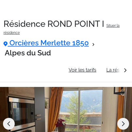
Résidence ROND POINT I
Situer la
Packages
résidence
Orcières Merlette 1850
🚆Train de nuit
Alpes du Sud
Informations générales
Voir les tarifs
La résidenc
Stations
Hébergements
Bons plans