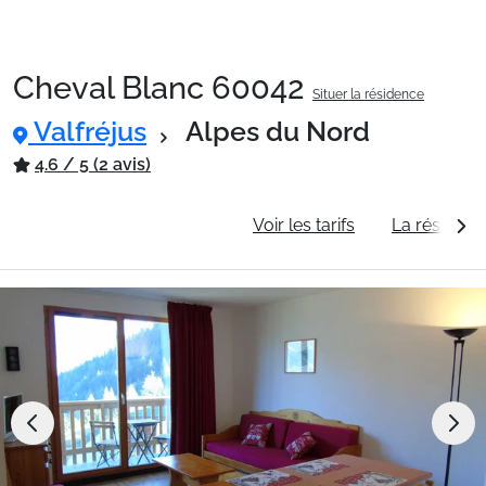
Cheval Blanc 60042
Situer la résidence
Packages
Valfréjus
Alpes du Nord
4.6 / 5 (2 avis)
🚆Train de nuit
Informations générales
Voir les tarifs
La résidenc
Stations
Hébergements
Bons plans