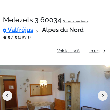
Melezets 3 60034
Situer la résidence
Packages
Valfréjus
Alpes du Nord
5 / 5 (1 avis)
🚆Train de nuit
Informations générales
Voir les tarifs
La résidenc
Stations
Hébergements
Bons plans