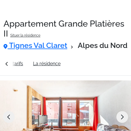
Appartement Grande Platières
Packages
II
Situer la résidence
Tignes Val Claret
Alpes du Nord
🚆Train de nuit
ir les tarifs
La résidence
Station Tignes Val Claret
Stations
Hébergements
Bons plans