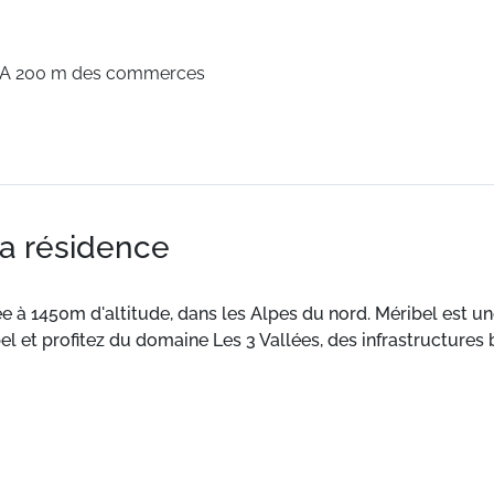
A 200 m des commerces
la résidence
 à 1450m d'altitude, dans les Alpes du nord. Méribel est une
et profitez du domaine Les 3 Vallées, des infrastructures b
 est placée sous le signe de l’authenticité et de la convivia
pouvant accueillir de 3 à 9 personnes avec tout le confort 
 profitez également d’un coin cuisine, d’une grande salle de 