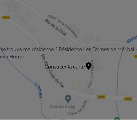
se trouve ma résidence ? Résidence Les Fermes de Méribel 
eva Home
Consulter la carte