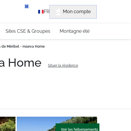
rvice client
Mon compte
FR
3 (0)4 79 96 30 69
Sites CSE & Groupes
Montagne été
s de Méribel - maeva Home
eva Home
Situer la résidence
Voir les hébergements