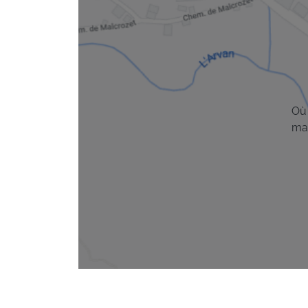
Où 
ma