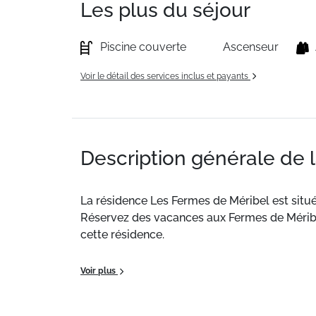
Les plus du séjour
Piscine couverte
Ascenseur
Voir le détail des services inclus et payants
Description générale de 
La résidence Les Fermes de Méribel est située
Réservez des vacances aux Fermes de Méribel 
cette résidence.
La location de vacances aux Fermes de Méribel
Voir plus
La résidence propose plusieurs appartements 
véritables chalets de bois et de pierre. Vous