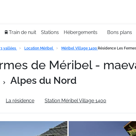
Se
+3
🚆Train de nuit
Stations
Hébergements
Bons plans
3 vallées
Location Méribel
Méribel Village 1400
Résidence Les Ferme
ermes de Méribel - ma
Alpes du Nord
La résidence
Station Méribel Village 1400