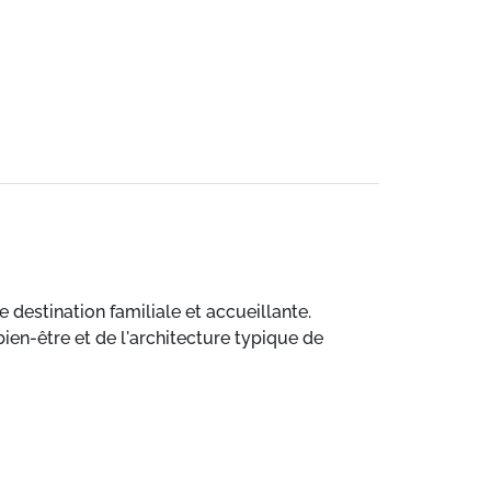
 destination familiale et accueillante.
ien-être et de l'architecture typique de
lité.
nécessaire, dans le cadre idyllique de six
bain et d’un balcon ou d’une terrasse avec vue