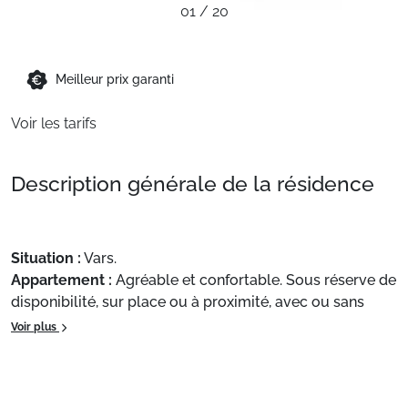
01
/
20
Sites CSE & Groupes
Montagne été
Meilleur prix garanti
Voir les tarifs
Français (FR)
Description générale de la résidence
Situation :
Vars.
Appartement :
Agréable et confortable. Sous réserve de
disponibilité, sur place ou à proximité, avec ou sans
supplément : Télévision.
Voir plus