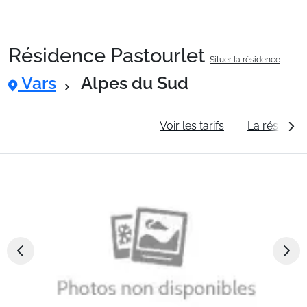
Résidence Pastourlet
Situer la résidence
Packages
Vars
Alpes du Sud
🚆Train de nuit
Informations générales
Voir les tarifs
La résidenc
Stations
Hébergements
Bons plans