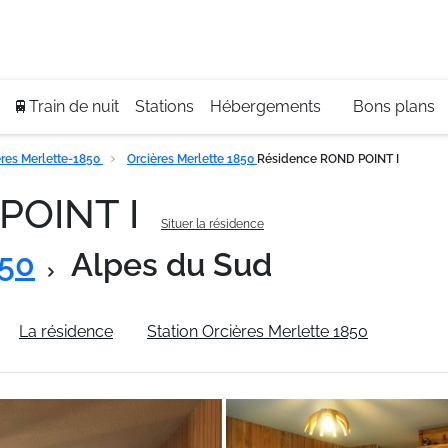
Se
+3
🚆Train de nuit
Stations
Hébergements
Bons plans
res Merlette-1850
Orcières Merlette 1850
Résidence ROND POINT I
POINT I
Situer la résidence
850
Alpes du Sud
La résidence
Station Orcières Merlette 1850