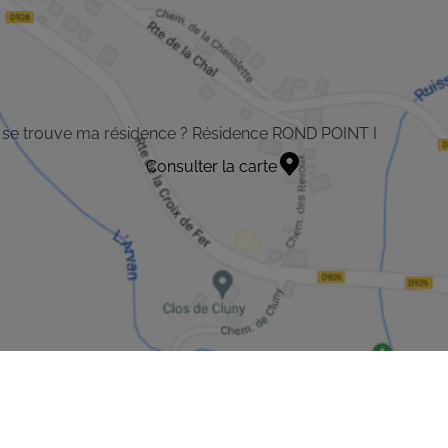
 se trouve ma résidence ? Résidence ROND POINT I
Consulter la carte