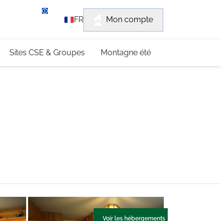
rvice client
Mon compte
FR
3 (0)4 79 96 30 69
Sites CSE & Groupes
Montagne été
Voir les hébergements