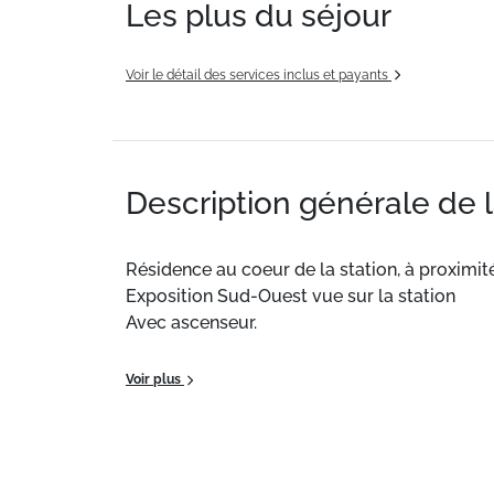
Les plus du séjour
Voir le détail des services inclus et payants
Description générale de 
Résidence au coeur de la station, à proximi
Exposition Sud-Ouest vue sur la station
Avec ascenseur.
Ce logement de 27m² bénéficie d'une cuisine 
Voir plus
disponibles moyennant un supplément.
Situation :
Résidence au coeur de la station,
Exposition Sud-Ouest vue sur la station