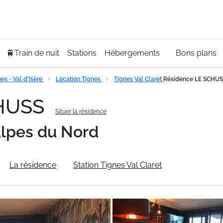
Se
+3
🚆Train de nuit
Stations
Hébergements
Bons plans
s - Val d'Isère
Location Tignes
Tignes Val Claret
Résidence LE SCHU
CHUSS
Situer la résidence
lpes du Nord
La résidence
Station Tignes Val Claret