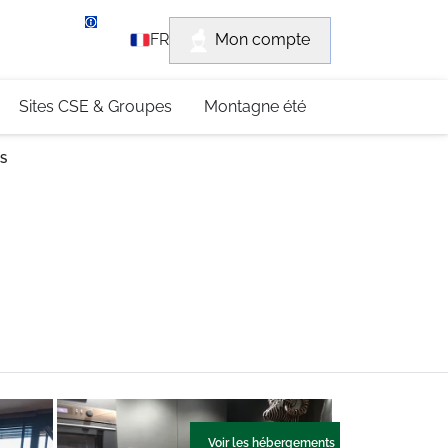
rvice client
Mon compte
FR
3 (0)4 79 96 30 69
Sites CSE & Groupes
Montagne été
SS
Voir les hébergements