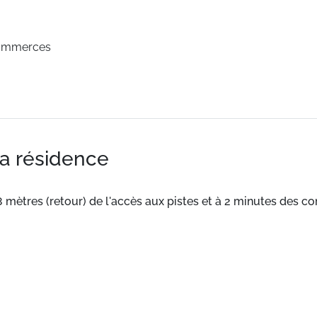
commerces
la résidence
8 mètres (retour) de l'accès aux pistes et à 2 minutes des 
e.