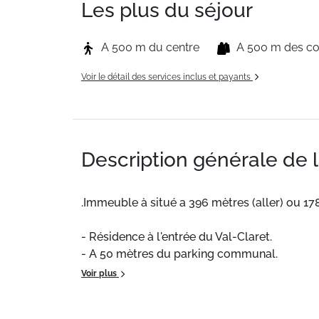
Les plus du séjour
A 500 m du centre
A 500 m des 
Voir le détail des services inclus et payants
Description générale de 
.Immeuble à situé a 396 mètres (aller) ou 17
- Résidence à l'entrée du Val-Claret.
- A 50 mètres du parking communal.
- Possibilité de décharger devant la résidenc
Voir plus
- Casiers à skis + casiers à chaussures.
- Salle de fartage. Local à vélos.