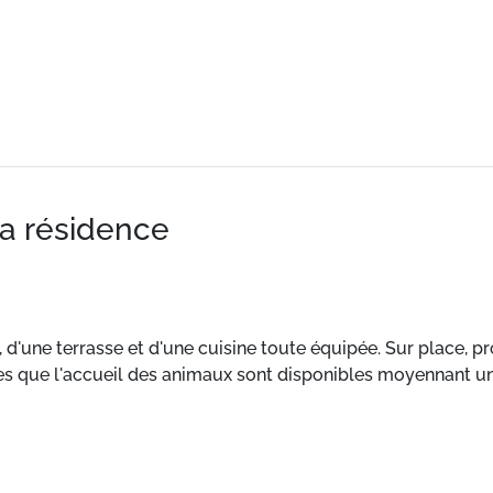
la résidence
d'une terrasse et d'une cuisine toute équipée. Sur place, p
les que l'accueil des animaux sont disponibles moyennant u
s.
 et agréable, ce logement de 155m² bénéficie d'un balcon, d