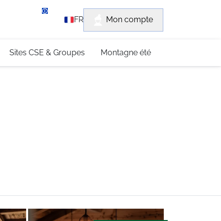
rvice client
Mon compte
FR
3 (0)4 79 96 30 69
Sites CSE & Groupes
Montagne été