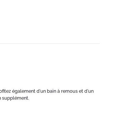
rofitez également d'un bain à remous et d'un
n supplément.
'une terrasse et d'une cuisine toute équipée.