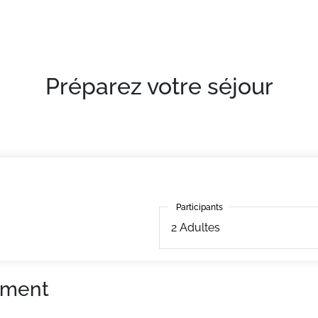
mous et d'un sauna. Des prestations supplémentaires telles 
Préparez votre séjour
Participants
Participants
2
Adultes
ement