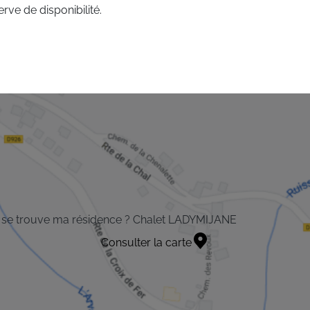
rve de disponibilité.
 se trouve ma résidence ? Chalet LADYMIJANE
Consulter la carte