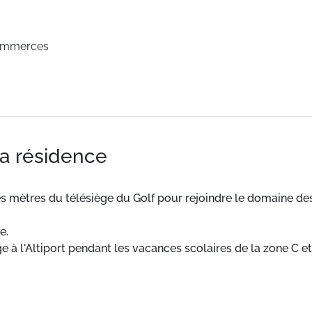
ommerces
la résidence
s mètres du télésiège du Golf pour rejoindre le domaine des
e.
e à l'Altiport pendant les vacances scolaires de la zone C e
tte, et magasin de sport.
tion de 8h25 à 0h40.