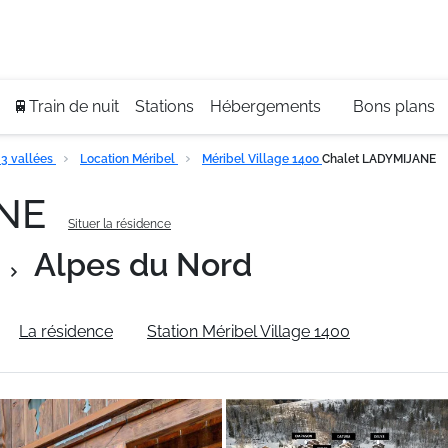
Se
+3
🚆Train de nuit
Stations
Hébergements
Bons plans
3 vallées
Location Méribel
Méribel Village 1400
Chalet LADYMIJANE
ANE
Situer la résidence
Alpes du Nord
La résidence
Station Méribel Village 1400