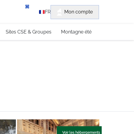
rvice client
Mon compte
FR
3 (0)4 79 96 30 69
Sites CSE & Groupes
Montagne été
Voir les hébergements