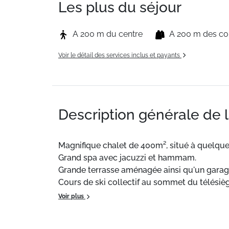
Les plus du séjour
A 200 m du centre
A 200 m des c
Voir le détail des services inclus et payants
Description générale de 
Magnifique chalet de 400m², situé à quelque
Grand spa avec jacuzzi et hammam.
Grande terrasse aménagée ainsi qu'un garag
Cours de ski collectif au sommet du télésièg
cours.
Voir plus
A proximité: restaurants, boulangerie, supére
Bus gratuit pour rejoindre le centre de la sa