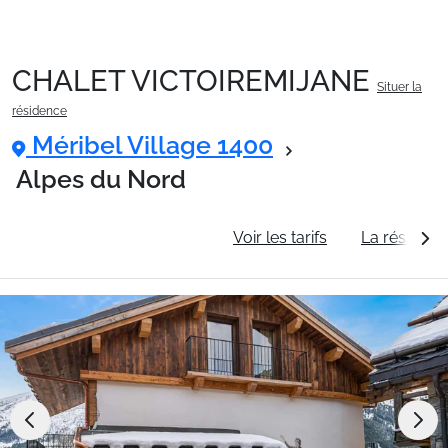
CHALET VICTOIREMIJANE
Situer la
Packages
résidence
Méribel Village 1400
🚆Train de nuit
Alpes du Nord
Informations générales
Voir les tarifs
La résidenc
Stations
Hébergements
Bons plans