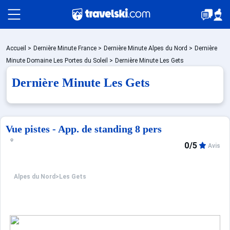
Packages
Accueil
>
Dernière Minute France
>
Dernière Minute Alpes du Nord
>
Dernière
Minute Domaine Les Portes du Soleil
>
Dernière Minute Les Gets
Dernière Minute Les Gets
Stations
Hébergements
Vue pistes - App. de standing 8 pers
0/5
Avis
Bons plans
Alpes du Nord
>
Les Gets
☼ Montagne été