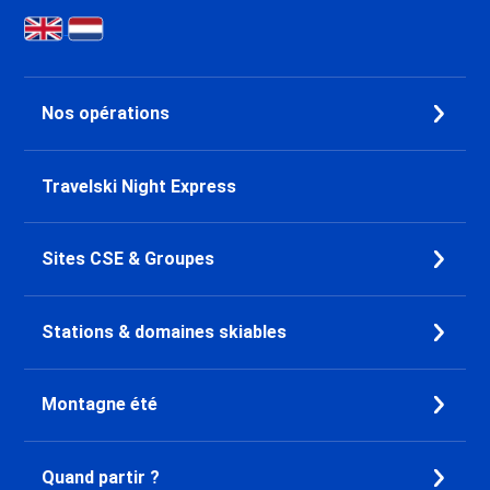
Lanslebourg
Dernière Minute Val Cenis Le
Haut
Dernière Minute Val Cenis
Nos opérations
Lanslevillard
Dernière Minute Val Cenis Les
Champs
Travelski Night Express
Dernière Minute Valmeinier
Dernière Minute Valloire
Dernière Minute Le Grand
Sites CSE & Groupes
Bornand
Dernière Minute La Clusaz
Dernière Minute Pralognan la
Stations & domaines skiables
Vanoise
Dernière Minute Saint François
Montagne été
Longchamp
Dernière Minute Doucy
Dernière Minute Chamrousse
Quand partir ?
Dernière Minute Combloux