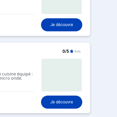
Je découvre
0/5
Avis
 cuisine équipé :
 micro onde,
vertible neuf,
de fenêtre
bo et WC
Je découvre
 mezzanine
ouble (Literie