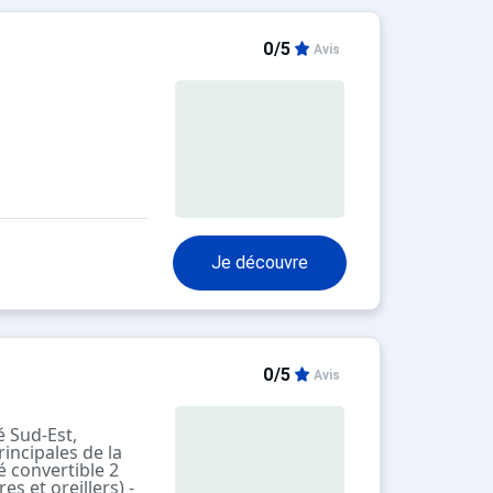
ouvert privé
iquement
S INCLUS DANS LA
0/5
Avis
fournies
Je découvre
0/5
Avis
é Sud-Est,
incipales de la
é convertible 2
s et oreillers) -