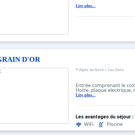
Lire plus...
GRAIN D'OR
Alpes du Nord
>
Les Gets
Entrée comprenant le coin
Hotte, plaque electrique,
cafetière et bouilloire
Lire plus...
Séjour avec un canapé con
table, 4 chaises, TV, gran
coulissante orientée Est
Salle de douche avec lava
Les avantages du séjour :
Escalier / échelle : accès
(hauteur maxi 1.75m) Lit d
WiFi
Piscine
Neuve)
Local à ski commun