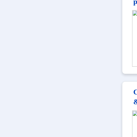
p
C
&