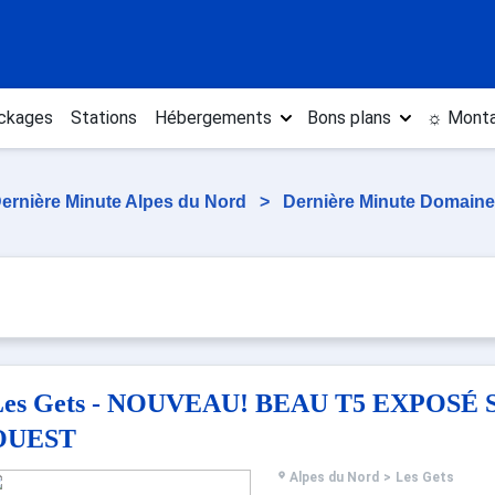
ckages
Stations
Hébergements
Bons plans
☼ Monta
ernière Minute Alpes du Nord
>
Dernière Minute Domaine 
Les Gets - NOUVEAU! BEAU T5 EXPOSÉ 
OUEST
Alpes du Nord
>
Les Gets