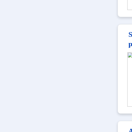
S
p
A