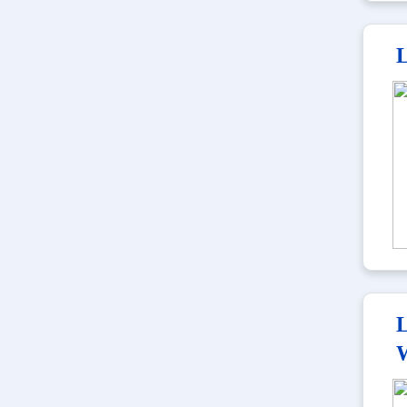
L
L
W