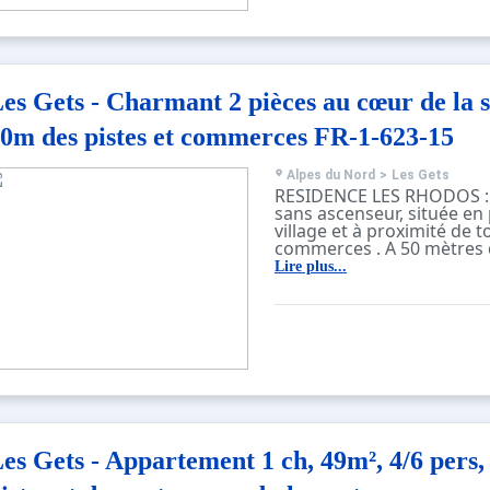
es Gets - Charmant 2 pièces au cœur de la s
0m des pistes et commerces FR-1-623-15
Alpes du Nord
>
Les Gets
RESIDENCE LES RHODOS :
sans ascenseur, située en
village et à proximité de t
commerces . A 50 mètres 
télécabine des Chavannes
Lire plus...
Ce deux pièces idéalement
de la station vous offrira 
les pistes des Chavannes.
il saura vous apporter con
afin que vous puissiez pl
de vos vacances.
CE LOGEMENT SE COMPOS
Une surface de 39m² - 2/4
es Gets - Appartement 1 ch, 49m², 4/6 pers,
chambre :
- Cuisine ouverte aménag