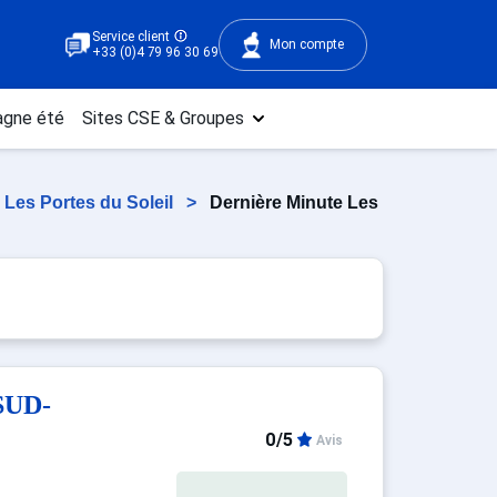
Service client
Mon compte
+33 (0)4 79 96 30 69
gne été
Sites CSE & Groupes
Les Portes du Soleil
>
Dernière Minute Les
SUD-
0/5
Avis