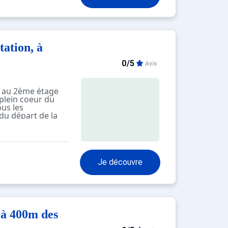
tation, à
0/5
Avis
 au 2ème étage
 plein coeur du
ous les
du départ de la
.
 situé au centre
une jolie vue sur
 Décoré avec goût
Je découvre
fort et chaleur
einement profiter
E :
 couchages - 1
 à 400m des
ée