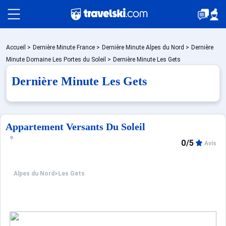
Packages
Accueil
>
Dernière Minute France
>
Dernière Minute Alpes du Nord
>
Dernière
Minute Domaine Les Portes du Soleil
>
Dernière Minute Les Gets
Dernière Minute Les Gets
Stations
Hébergements
Appartement Versants Du Soleil
0/5
Avis
Bons plans
Alpes du Nord
>
Les Gets
☼ Montagne été