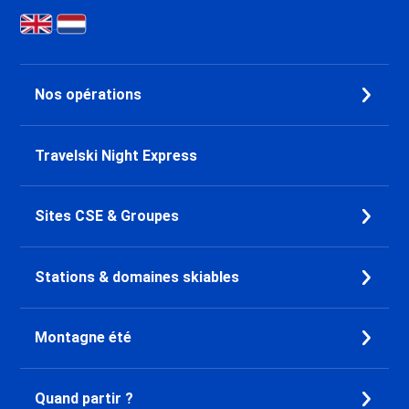
Lanslebourg
Dernière Minute Val Cenis Le
Haut
Dernière Minute Val Cenis
Nos opérations
Lanslevillard
Dernière Minute Val Cenis Les
Champs
Travelski Night Express
Dernière Minute Valmeinier
Dernière Minute Valloire
Dernière Minute Le Grand
Sites CSE & Groupes
Bornand
Dernière Minute La Clusaz
Dernière Minute Pralognan la
Stations & domaines skiables
Vanoise
Dernière Minute Saint François
Montagne été
Longchamp
Dernière Minute Doucy
Dernière Minute Chamrousse
Quand partir ?
Dernière Minute Combloux