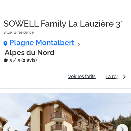
SOWELL Family La Lauzière 3*
Packages
Situer la résidence
Plagne Montalbert
🚆Train de nuit
Alpes du Nord
5 / 5 (2 avis)
Stations
Informations générales
Voir les tarifs
La résidenc
Hébergements
Bons plans