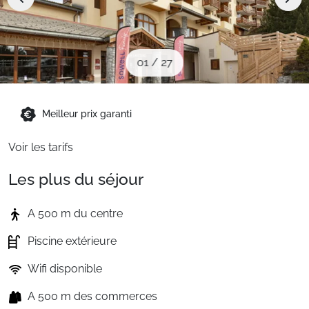
Sites CSE & Groupes
Montagne été
01
/
27
Français (FR)
Meilleur prix garanti
Voir les tarifs
Les plus du séjour
A 500 m du centre
Piscine extérieure
Wifi disponible
A 500 m des commerces