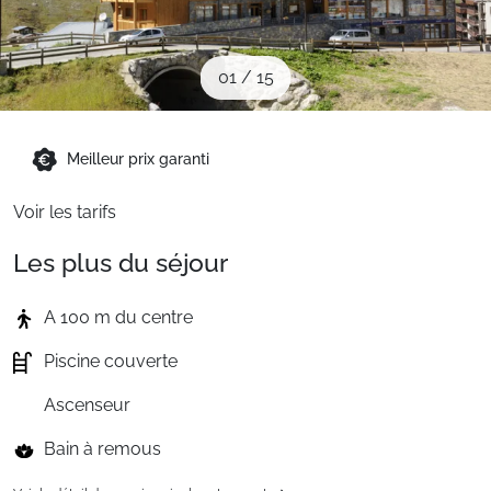
Sites CSE & Groupes
01
/
15
Montagne été
Meilleur prix garanti
Français (FR)
Voir les tarifs
Les plus du séjour
A 100 m du centre
Piscine couverte
Ascenseur
Bain à remous