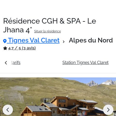
Résidence CGH & SPA - Le
Packages
Jhana 4*
Situer la résidence
Tignes Val Claret
Alpes du Nord
🚆Train de nuit
4.7 / 5 (3 avis)
Stations
ir les tarifs
La résidence
Station Tignes Val Claret
Hébergements
Bons plans