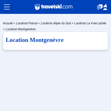
Packages
Accueil
>
Location France
>
Location Alpes du Sud
>
Location La Voie Lactée
>
Location Montgenèvre
Location Montgenèvre
🚆Train de nuit
Stations
Hébergements
Bons plans