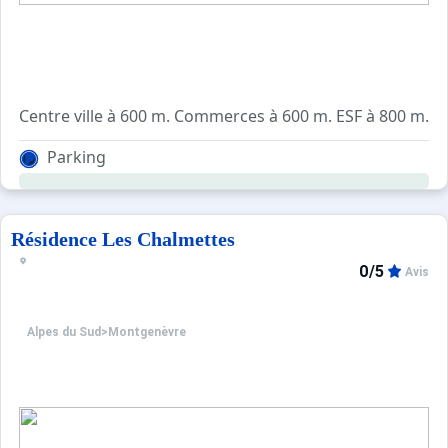
Centre ville à 600 m. Commerces à 600 m. ESF à 800 m. P
Parking
Navette à proximité pour aller en pied de pistes et dans l
Résidence Les Chalmettes
0/5
Avis
Alpes du Sud
>
Montgenèvre