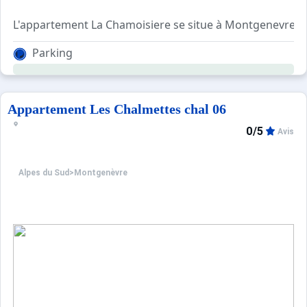
L'appartement La Chamoisiere se situe à Montgenevre.
Studio d'environ 28m² au 2ème étage de la résidence av
Parking
La résidence la chamoisière possède un parking privatif,
Le logement est composé d'un coin montagne dans l'entré
Draps et serviettes non fournis.
Animaux refusés.
Appartement Les Chalmettes chal 06
Draps et serviettes non fourni.
0/5
Avis
Alpes du Sud
>
Montgenèvre