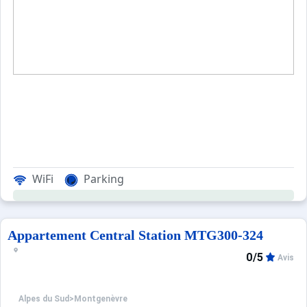
Casier à ski en Rez de chaussée de la résidence
Possibilité de se stationner à proximité de la résidence.
Ménage avec désinfection inclus.
WiFi
Parking
Appartement Central Station MTG300-324
0/5
Avis
Alpes du Sud
>
Montgenèvre