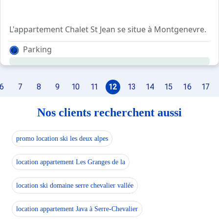
L'appartement Chalet St Jean se situe à Montgenevre.
Cet appartement est situé au 1er étage d'un chalet expos
Parking
Vous pourrez laisser vos skis dans le sas d'entrée.
Il est possible de louer le bas du chalet et le haut afin d
6
7
8
9
10
11
12
13
14
15
16
17
Animaux acceptés avec supplément.
Linge non fourni.
Nos clients recherchent aussi
promo location ski les deux alpes
location appartement Les Granges de la
location ski domaine serre chevalier vallée
location appartement Java à Serre-Chevalier