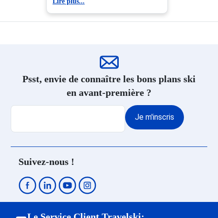
Lire plus...
Location Serre Chevalier 1350 -
Location appartement ski
Chantemerle
Montgenèvre
Location Isola 2000
Location Auron
Location La Foux d'Allos
Location Praloup
Location Puy Saint Vincent
Psst, envie de connaître les bons plans ski
en avant-première ?
Je m'inscris
Suivez-nous !
Le Service Client Travelski: