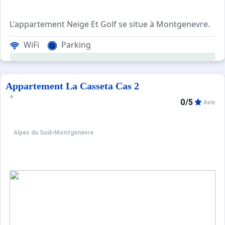
L'appartement Neige Et Golf se situe à Montgenevre.
WiFi
Parking
Le logement donne sur une grande terrasse plein sud d'où
Linge non fourni.
Appartement La Casseta Cas 2
0/5
Avis
Alpes du Sud
>
Montgenèvre