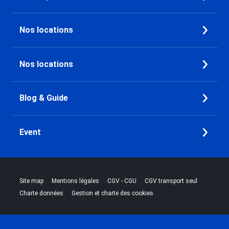
Nos locations
Nos locations
Blog & Guide
Event
|
|
|
|
Site map
Mentions légales
CGV - CGU
CGV transport seul
|
Charte données
Gestion et charte des cookies