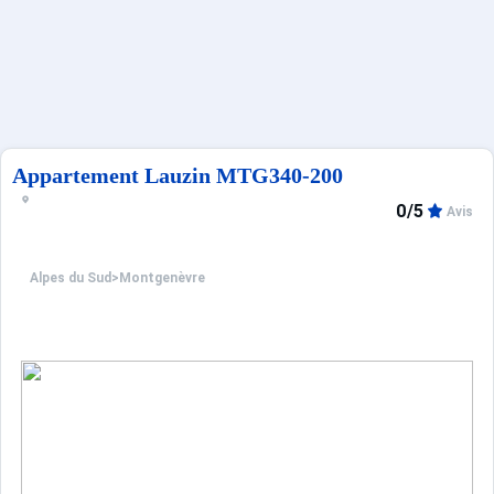
Sites CSE & Groupes
Français (FR)
Appartement Lauzin MTG340-200
0/5
Avis
Alpes du Sud
>
Montgenèvre