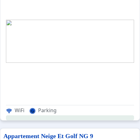
Parking collectif réservé à la copropriété
Parking public le plus proche : Praking Chalmettes paya
Durancia : Centre aqualudique et Spa Nuxe : 100m
CENTRAL RESERVATION : Bureau accueil et remises de clé
Tous nos appartements sont NON FUMEUR
WiFi
Parking
Appartement Neige Et Golf NG 9