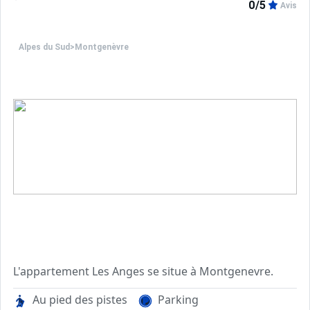
0/5
Avis
Alpes du Sud
>
Montgenèvre
L'appartement Les Anges se situe à Montgenevre.
Au pied des pistes
Parking
Animaux admis avec supplément.