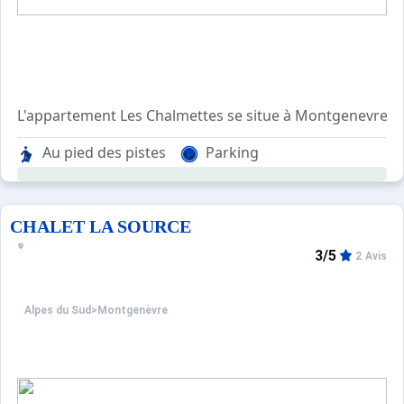
L'appartement Les Chalmettes se situe à Montgenevre.
Bel Appartement de 33m² en rez de chaussée de la résid
Au pied des pistes
Parking
Composé d'une chambre avec un lit simple, un coin montagn
Animaux refusés.
Draps et serviettes non fourni.
CHALET LA SOURCE
3/5
2 Avis
Alpes du Sud
>
Montgenèvre