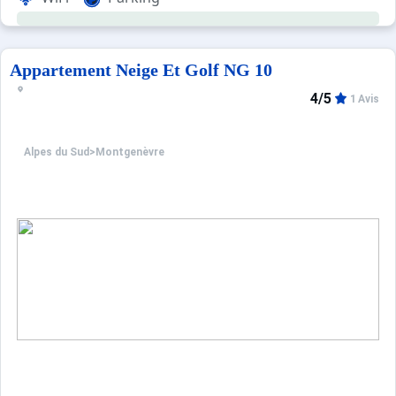
Pour plus de confort, vous pourrez laisser votre matériel 
ANIMAUX REFUSES.
Linge non fourni.
Appartement Neige Et Golf NG 10
4/5
1 Avis
Alpes du Sud
>
Montgenèvre