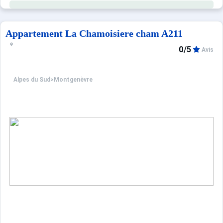
Draps et serviettes non fourni.
Appartement La Chamoisiere cham A211
0/5
Avis
Alpes du Sud
>
Montgenèvre