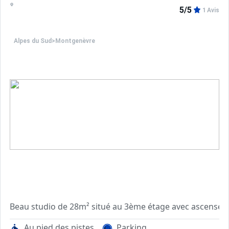
5/5
1 Avis
Alpes du Sud
>
Montgenèvre
Beau studio de 28m² situé au 3ème étage avec ascenseur
Ce studio se compose :
Au pied des pistes
Parking