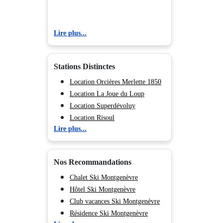
Lire plus...
Stations Distinctes
Location Orcières Merlette 1850
Location La Joue du Loup
Location Superdévoluy
Location Risoul
Lire plus...
Location Vars
Location Les Orres
Location Serre Chevalier 1500 -
Nos Recommandations
Monêtier Les Bains
Location Serre Chevalier 1200 -
Chalet Ski Montgenèvre
Briançon
Hôtel Ski Montgenèvre
Location Serre Chevalier 1400 -
Club vacances Ski Montgenèvre
Villeneuve
Résidence Ski Montgenèvre