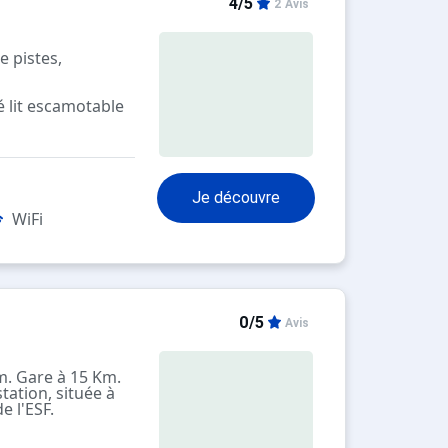
4/5
2 Avis
e pistes,
é lit escamotable
es ainsi qu’une
 et bien équipée
des, lave-
 pain et cafetière
Je découvre
 lits superposés
WiFi
che et lavabo.
alcon exposé
essible aux
0/5
Avis
uite.
ation à la
m. Gare à 15 Km.
 est en pied de
tation, située à
con.
e l'ESF.