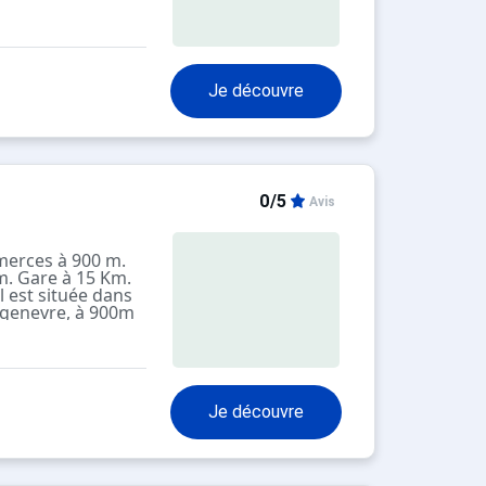
Je découvre
0/5
Avis
merces à 900 m.
m. Gare à 15 Km.
l est située dans
tgenevre, à 900m
la résidence et
uite est devant la
Je découvre
d'un ascenseur.
 centre station se