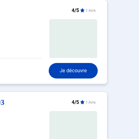
dence.
4/5
1 Avis
Je découvre
93
4/5
1 Avis