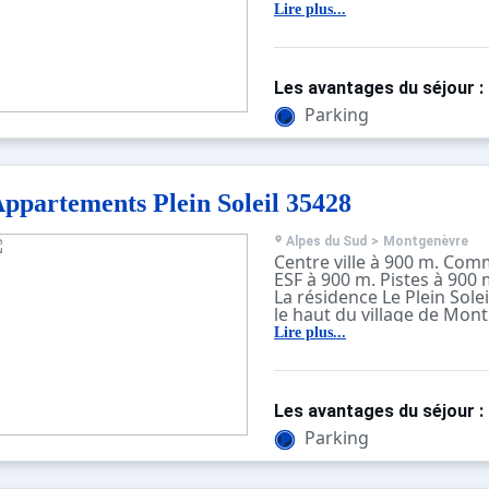
Lire plus...
Les avantages du séjour :
Parking
ppartements Plein Soleil 35428
Alpes du Sud
>
Montgenèvre
Centre ville à 900 m. Com
ESF à 900 m. Pistes à 900 
La résidence Le Plein Solei
le haut du village de Mon
des pistes.
Lire plus...
Un parking est au pied de 
un arrêt de la navette grat
résidence.
Les avantages du séjour :
La résidence est pourvue 
Parking
Les commerces, l'ESF et le