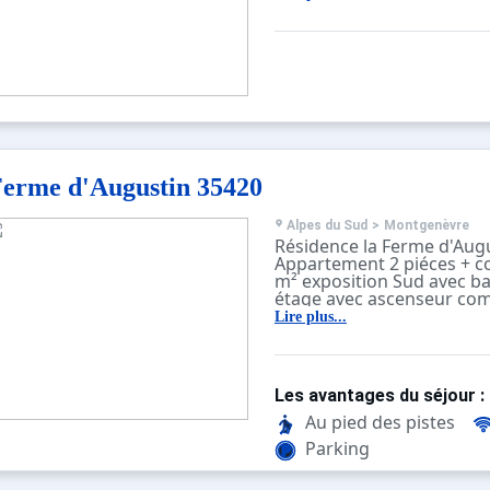
erme d'Augustin 35420
Alpes du Sud
>
Montgenèvre
Résidence la Ferme d'Augu
Appartement 2 piéces + c
m² exposition Sud avec b
étage avec ascenseur co
séjour avec un lit gigogn
Lire plus...
avec un lit 2 personnes, 
avec 2 lits d'une personn
cuisine avec plaques élect
lave-vaisselle,salle de bai
Les avantages du séjour :
WC séparés. Sol en parqu
Parking. ANIMAUX REFUSE
Au pied des pistes
située sur les pistes et à
Parking
village.