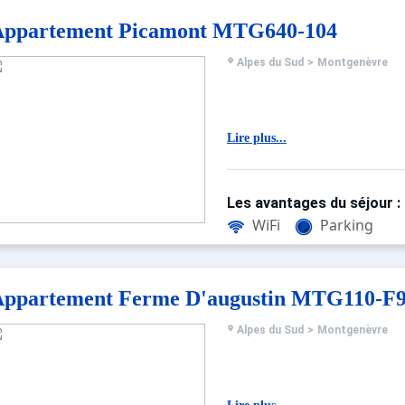
situent à 900 m de la rési
Appartement Picamont MTG640-104
Alpes du Sud
>
Montgenèvre
Lire plus...
Les avantages du séjour :
WiFi
Parking
Appartement Ferme D'augustin MTG110-F
Alpes du Sud
>
Montgenèvre