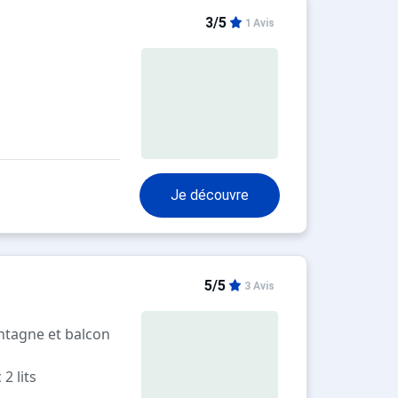
3/5
1 Avis
Je découvre
5/5
3 Avis
ntagne et balcon
.
2 lits