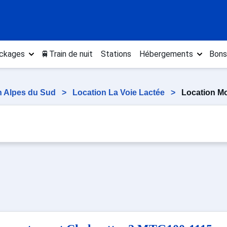
ckages
🚆Train de nuit
Stations
Hébergements
Bons
n Alpes du Sud
>
Location La Voie Lactée
>
Location M