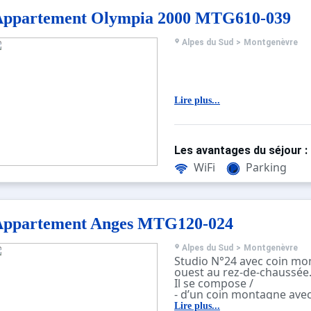
Appartement Olympia 2000 MTG610-039
Alpes du Sud
>
Montgenèvre
Lire plus...
Les avantages du séjour :
WiFi
Parking
Appartement Anges MTG120-024
Alpes du Sud
>
Montgenèvre
Studio N°24 avec coin mo
ouest au rez-de-chaussée
Il se compose /
- d’un coin montagne avec 
superposés.
Lire plus...