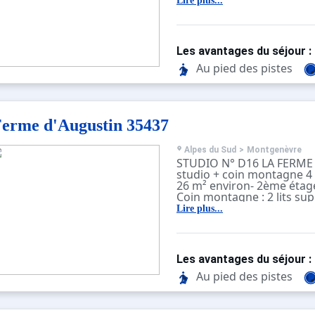
Lire plus...
Les avantages du séjour :
Au pied des pistes
erme d'Augustin 35437
Alpes du Sud
>
Montgenèvre
STUDIO N° D16 LA FERME
studio + coin montagne 4 p
26 m² environ- 2ème étag
Coin montagne : 2 lits sup
bain avec baignoire - w.c 
Lire plus...
cuisine avec plaques élect
réfrigérateur et lave vaisse
Séjour avec balcon Est: 1 c
personnes - Parking à pro
Les avantages du séjour :
Résidence située sur les p
centre du village .
Au pied des pistes