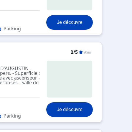
Je découvre
Parking
0/5
Avis
 D'AUGUSTIN -
ers. - Superficie :
e avec ascenseur -
erposés - Salle de
séparés - Coin
riques, mini four,
lle, lave-linge -
anapé lit 2
ximité -
Je découvre
istes à 500 m du
Parking