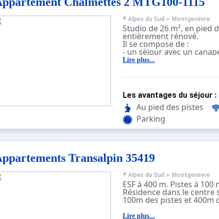
ppartement Chalmettes 2 MTG100-1115
Alpes du Sud
>
Montgenèvre
Studio de 26 m², en pied d
entièrement rénové.
Il se compose de :
- un séjour avec un canap
en 140 cm pour 2 personn
Lire plus...
télévision.
- une kitchenette moderne
de four combiné micro-on
vaisselle, bouilloire, grille
Les avantages du séjour :
électrique.
- un coin montagne avec 2
Au pied des pistes
dans l'entrée
Parking
- une salle d'eau avec dou
- un wc séparé.
Le séjour donne sur un b
ouest.
Le logement n'est pas acc
ppartements Transalpin 35419
personnes en mobilité réd
Les avantages de cette loc
Alpes du Sud
>
Montgenèvre
ESF à 400 m. Pistes à 100 
montagne : Cette location
Résidence dans le centre s
piste, et dispose d’un bal
100m des pistes et 400m d
Ménage NON inclus.
Parking à proximité.
Lire plus...