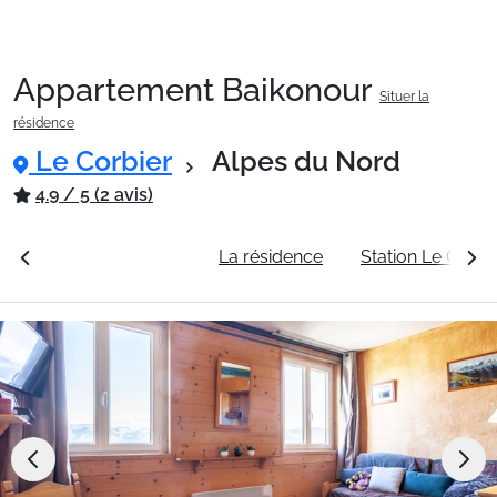
Appartement Baikonour
Situer la
Packages
résidence
Le Corbier
Alpes du Nord
🚆Train de nuit
4.9 / 5 (2 avis)
rales
Voir les tarifs
La résidence
Station Le Corbi
Stations
Hébergements
Bons plans