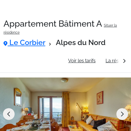
Appartement Bâtiment A
Situer la
Packages
résidence
Le Corbier
Alpes du Nord
🚆Train de nuit
Informations générales
Voir les tarifs
La résidenc
Stations
Hébergements
Bons plans