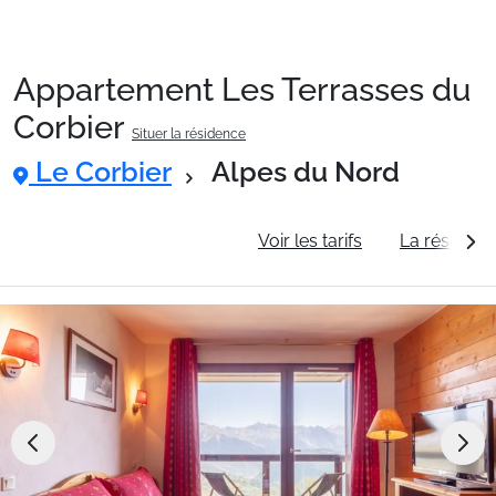
Appartement Les Terrasses du
Packages
Corbier
Situer la résidence
Le Corbier
Alpes du Nord
🚆Train de nuit
Informations générales
Voir les tarifs
La résidenc
Stations
Hébergements
Bons plans