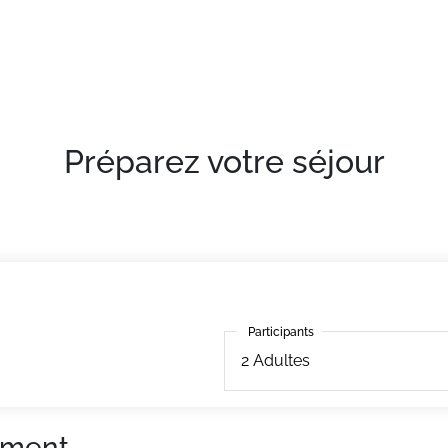
se avec la location.
 balcon.
Préparez votre séjour
Participants
Participants
2
Adultes
ement