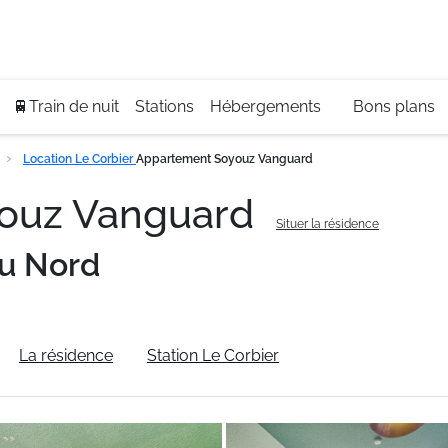
Se
+3
🚆Train de nuit
Stations
Hébergements
Bons plans
Location Le Corbier
Appartement Soyouz Vanguard
ouz Vanguard
Situer la résidence
u Nord
La résidence
Station Le Corbier