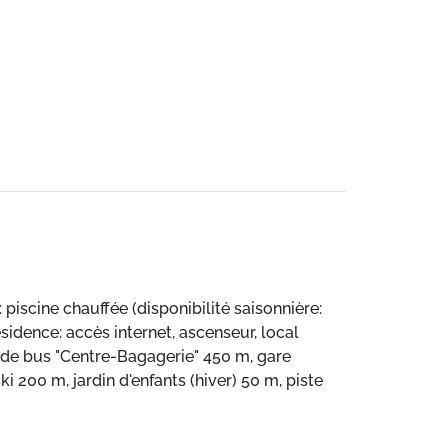
scine chauffée (disponibilité saisonnière:
résidence: accès internet, ascenseur, local
t de bus "Centre-Bagagerie" 450 m, gare
 200 m, jardin d'enfants (hiver) 50 m, piste
maison de vacances. La piscine indiquée se
autorisé en fonction des conditions