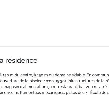
la résidence
 150 m du centre, à 150 m du domaine skiable. En commun: pi
 d'ouverture de la piscine: 10:00-19:30). Infrastructures de la 
m, magasin d'alimentation 50 m, restaurant, bar 200 m, arrê
cine 150 m. Remontées mécaniques, pistes de ski. École de ski
artements sont également proposés à la location dans cette 
la piscine municipale extérieure. Enfants de 3 à 5 ans, accès 