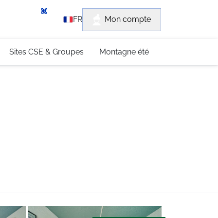
rvice client
Mon compte
FR
3 (0)4 79 96 30 69
Sites CSE & Groupes
Montagne été