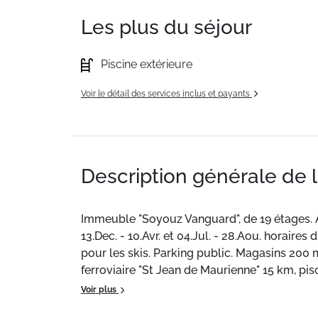
Les plus du séjour
Piscine extérieure
Voir le détail des services inclus et payants
Description générale de 
Immeuble "Soyouz Vanguard", de 19 étages. À
13.Dec. - 10.Avr. et 04.Jul. - 28.Aou. horaires
pour les skis. Parking public. Magasins 200 
ferroviaire "St Jean de Maurienne" 15 km, pis
de luge 200 m. Veuillez noter: D’autres app
Voir plus
trouve à 150 m de la résidence : il s'agit de 