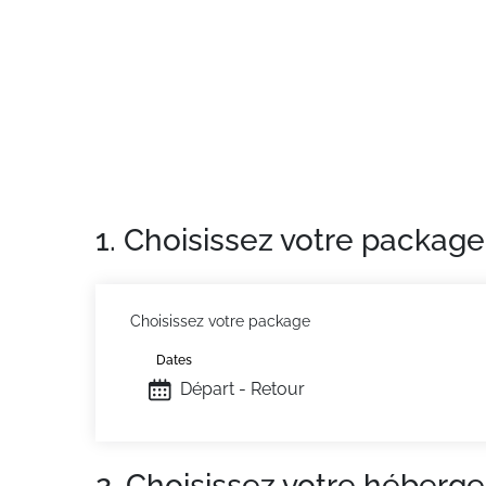
climatiques (en hiver). La piscine est compri
Situation :
Au Corbier.
Appartement de particulier :
, de 22 m² avec
1. Choisissez votre package
Choisissez votre package
Dates
Départ - Retour
2. Choisissez votre héberg