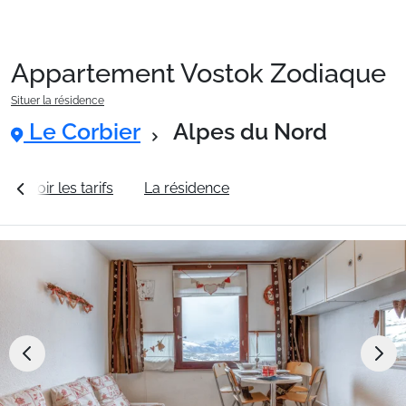
Appartement Vostok Zodiaque
Packages
Situer la résidence
Le Corbier
Alpes du Nord
🚆Train de nuit
Voir les tarifs
La résidence
Station Le Corbier
Stations
Hébergements
Bons plans