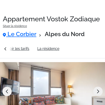
Appartement Vostok Zodiaque
Packages
Situer la résidence
Le Corbier
Alpes du Nord
🚆Train de nuit
Voir les tarifs
La résidence
Station Le Corbier
Stations
Hébergements
Bons plans