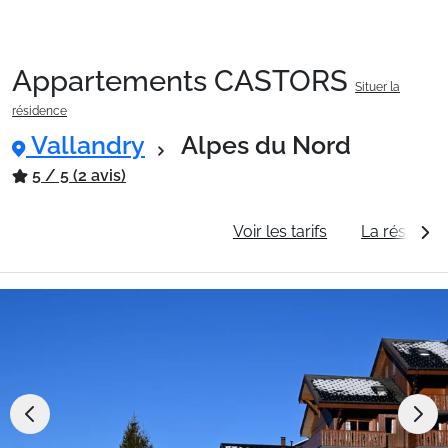
Appartements CASTORS
Situer la
Packages
résidence
Vallandry
Alpes du Nord
🚆Train de nuit
5 / 5 (2 avis)
Informations générales
Voir les tarifs
La résidenc
Stations
Hébergements
Bons plans