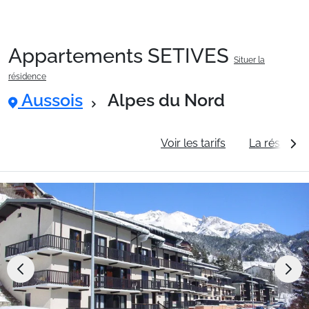
Appartements SETIVES
Situer la
Packages
résidence
Aussois
Alpes du Nord
🚆Train de nuit
Informations générales
Voir les tarifs
La résidenc
Stations
Hébergements
Bons plans