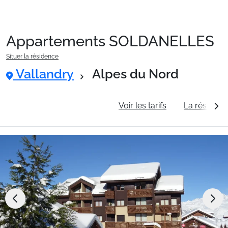
Appartements SOLDANELLES
Packages
Situer la résidence
Vallandry
Alpes du Nord
🚆Train de nuit
Informations générales
Voir les tarifs
La résidenc
Stations
Hébergements
Bons plans