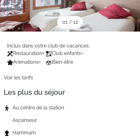
Sites CSE & Groupes
01
/
12
Montagne été
Inclus dans votre club de vacances:
Français (FR)
Restauration
+
Club enfants
+
Animations
+
Bien-être
Voir les tarifs
Les plus du séjour
Au centre de la station
Ascenseur
Hammam