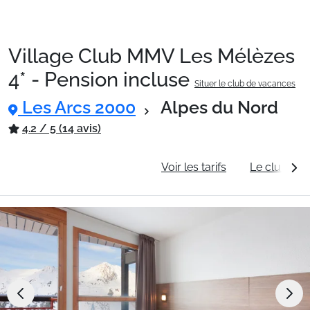
Village Club MMV Les Mélèzes
Packages
4* - Pension incluse
Situer le club de vacances
Les Arcs 2000
Alpes du Nord
🚆Train de nuit
4.2 / 5 (14 avis)
Stations
Informations générales
Voir les tarifs
Le club va
Hébergements
Bons plans