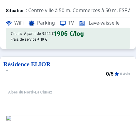
: Centre ville à 50 m. Commerces à 50 m. ESF à 8
Situation
WiFi
Parking
TV
Lave-vaisselle
: Appartements confortables et
Appartement de particulier
1905 €
/log
7 nuits
À partir de
9525 €
Frais de service + 19 €
Résidence ELIOR
0/5
0 Avis
Alpes du Nord
>
La Clusaz