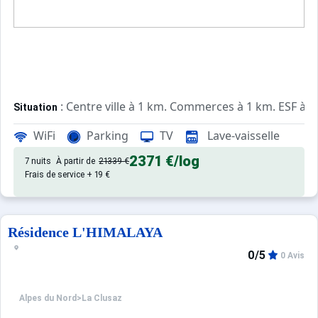
: Centre ville à 1 km. Commerces à 1 km. ESF à 1
Situation
WiFi
Parking
TV
Lave-vaisselle
: Appartements confortables et
Appartement de particulier
2371 €
/log
7 nuits
À partir de
21339 €
Frais de service + 19 €
Résidence L'HIMALAYA
0/5
0 Avis
Alpes du Nord
>
La Clusaz