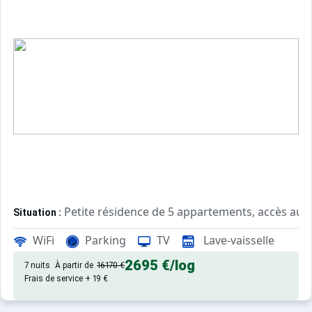
Petite résidence de 5 appartements, accès aux 
Situation :
WiFi
Parking
TV
Lave-vaisselle
Confortable et agréable, ce log
Appartement de particulier :
2695 €
/log
7 nuits
À partir de
16170 €
Frais de service + 19 €