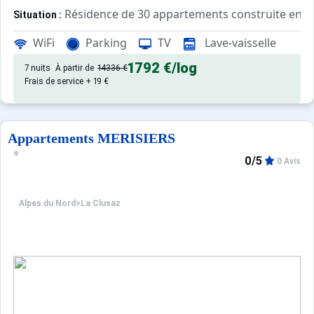
Résidence de 30 appartements construite en 1
Situation :
La Clusaz - Centre village - Quartier de la Perrière - 26
WiFi
Parking
TV
Lave-vaisselle
Confortable et agréable, ce log
Appartement de particulier :
1792 €
/log
7 nuits
À partir de
14336 €
Frais de service + 19 €
Appartements MERISIERS
0/5
0 Avis
Alpes du Nord
>
La Clusaz