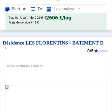
La Clusaz - Centre village - Quartier de la Perrière - 60
Parking
TV
Lave-vaisselle
Confortable et agréable, ce log
Appartement de particulier :
2606 €
/log
7 nuits
À partir de
20848 €
Frais de service + 19 €
Résidence LES FLORENTINS - BATIMENT D
0/5
0 Avis
Alpes du Nord
>
La Clusaz