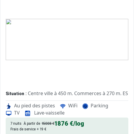
: Centre ville à 450 m. Commerces à 270 m. ESF à
Situation
Au pied des pistes
WiFi
Parking
: Appartements confortables et
Appartement de particulier
TV
Lave-vaisselle
1876 €
/log
7 nuits
À partir de
15008 €
Frais de service + 19 €