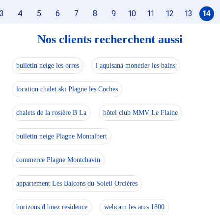
3
4
5
6
7
8
9
10
11
12
13
14
Nos clients recherchent aussi
bulletin neige les orres
l aquisana monetier les bains
location chalet ski Plagne les Coches
chalets de la rosière B La
hôtel club MMV Le Flaine
bulletin neige Plagne Montalbert
commerce Plagne Montchavin
appartement Les Balcons du Soleil Orcières
horizons d huez residence
webcam les arcs 1800