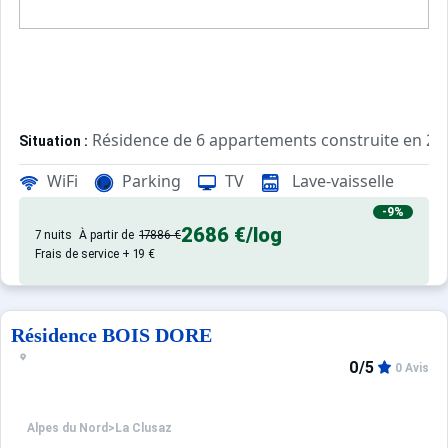
Résidence de 6 appartements construite en 2
Situation :
La Clusaz - Vallée des Confins - Quartier du Var - 213 imp
WiFi
Parking
TV
Lave-vaisselle
Confortable et agréable, ce log
Appartement de particulier :
-9%
2686 €
/log
7 nuits
À partir de
17886 €
Frais de service + 19 €
Résidence BOIS DORE
0/5
0 Avis
Alpes du Nord
>
La Clusaz