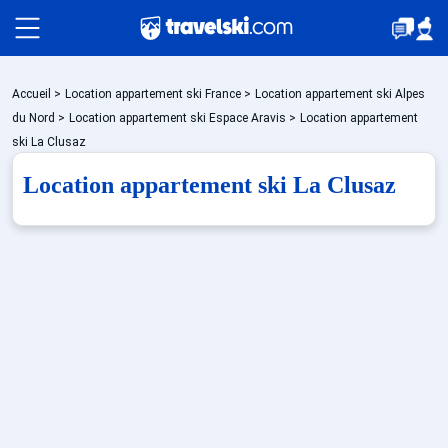
Packages
Accueil
>
Location appartement ski France
>
Location appartement ski Alpes
du Nord
>
Location appartement ski Espace Aravis
>
Location appartement
ski La Clusaz
Stations
Location appartement ski La Clusaz
Hébergements
Bons plans
Sites CSE & Groupes