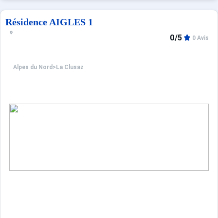
Confortable et agréable, ce log
Appartement de particulier :
Résidence AIGLES 1
0/5
0 Avis
Alpes du Nord
>
La Clusaz