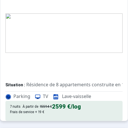
Résidence de 8 appartements construite en 19
Situation :
La Clusaz - Vallée des Aravis - Quartier des Fiaux - 350 c
Parking
TV
Lave-vaisselle
Confortable et agréable, ce log
Appartement de particulier :
2599 €
/log
7 nuits
À partir de
15594 €
Frais de service + 19 €