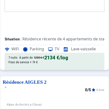
Résidence récente de 4 appartements de stand
Situation :
La Clusaz - Centre village - 116 impasse des Sorbiers - A
WiFi
Parking
TV
Lave-vaisselle
Confortable et agréable, ce log
Appartement de particulier :
2134 €
/log
7 nuits
À partir de
12804 €
Frais de service + 19 €
Résidence AIGLES 2
0/5
0 Avis
Alpes du Nord
>
La Clusaz