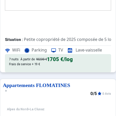
Petite copropriété de 2025 composée de 5 loge
Situation :
La Clusaz - Centre village - 84 route de la Piscine - A 5
WiFi
Parking
TV
Lave-vaisselle
Confortable et agréable, ce log
Appartement de particulier :
1705 €
/log
7 nuits
À partir de
10230 €
Frais de service + 19 €
Appartements FLOMATINES
0/5
0 Avis
Alpes du Nord
>
La Clusaz