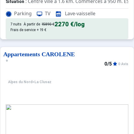
: Centre ville à 1.6 km. Commerces à 950 m. ESF 
Situation
Parking
TV
Lave-vaisselle
: Appartements confortables et
Appartement de particulier
2270 €
/log
7 nuits
À partir de
15890 €
Frais de service + 19 €
Appartements CAROLENE
0/5
0 Avis
Alpes du Nord
>
La Clusaz