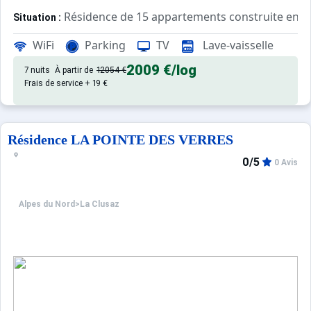
Résidence de 15 appartements construite en 1
Situation :
La Clusaz - Vallée des Aravis - Quartier des Converses - 2
WiFi
Parking
TV
Lave-vaisselle
Confortable et agréable, ce log
Appartement de particulier :
2009 €
/log
7 nuits
À partir de
12054 €
Frais de service + 19 €
Résidence LA POINTE DES VERRES
0/5
0 Avis
Alpes du Nord
>
La Clusaz