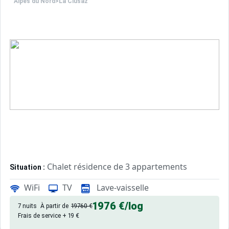
Alpes du Nord
>
La Clusaz
Chalet résidence de 3 appartements
Situation :
La Clusaz - Vallée des Aravis - Quartier du GOTTY - 2622 
WiFi
TV
Lave-vaisselle
Confortable et agréable, ce log
Appartement de particulier :
1976 €
/log
7 nuits
À partir de
19760 €
Frais de service + 19 €