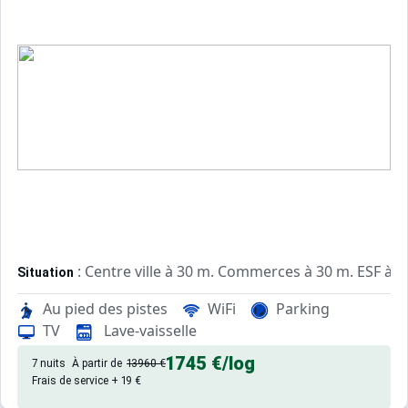
: Centre ville à 30 m. Commerces à 30 m. ESF à 5
Situation
Au pied des pistes
WiFi
Parking
: Appartements confortables et
Appartement de particulier
TV
Lave-vaisselle
1745 €
/log
7 nuits
À partir de
13960 €
Frais de service + 19 €