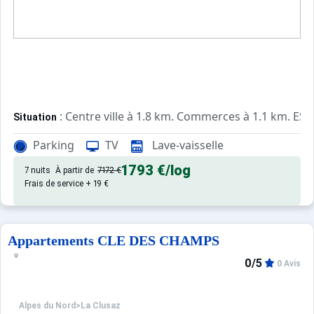
: Centre ville à 1.8 km. Commerces à 1.1 km. ESF 
Situation
Parking
TV
Lave-vaisselle
: Appartements confortables et
Appartement de particulier
1793 €
/log
7 nuits
À partir de
7172 €
Frais de service + 19 €
Appartements CLE DES CHAMPS
0/5
0 Avis
Alpes du Nord
>
La Clusaz