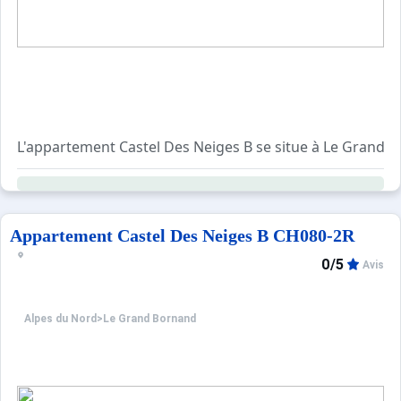
L'appartement Castel Des Neiges B se situe à Le Grand 
La Résidence CASTEL DES NEIGES B est située au pied des 
Les Plus de cette location 
Location classée Meublé de Tourisme 2*
Appartement Castel Des Neiges B CH080-2R
0/5
Avis
Alpes du Nord
>
Le Grand Bornand