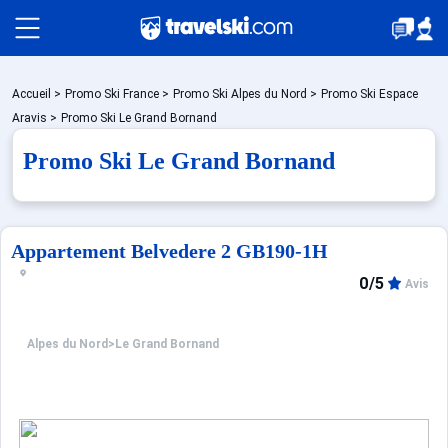
Packages
Accueil
>
Promo Ski France
>
Promo Ski Alpes du Nord
>
Promo Ski Espace
Aravis
>
Promo Ski Le Grand Bornand
Promo Ski Le Grand Bornand
Stations
Hébergements
Appartement Belvedere 2 GB190-1H
0/5
Avis
Bons plans
Alpes du Nord
>
Le Grand Bornand
Montagne été