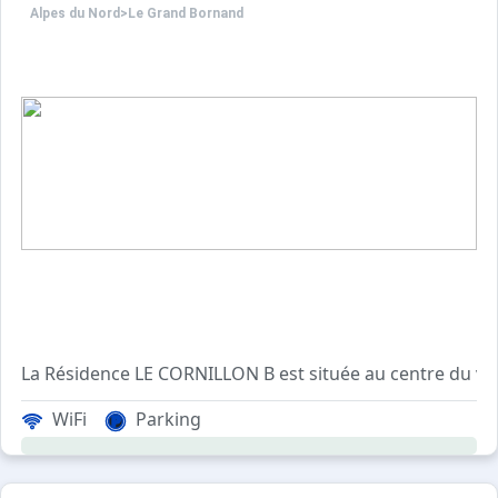
Alpes du Nord
>
Le Grand Bornand
La Résidence LE CORNILLON B est située au centre du vil
WiFi
Parking
Cet appartement de vacances, au 2ème étage sans ascense