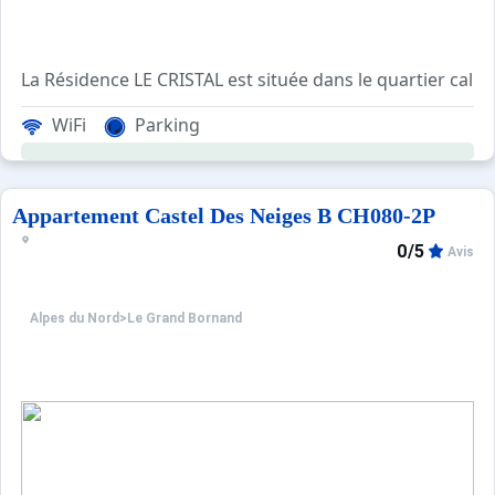
La Résidence LE CRISTAL est située dans le quartier ca
WiFi
Parking
Cet appartement de vacances, au 1er étage, comprend un 
Résidence non chauffée de début mai à mi-octobre.
Les Plus de cette location à la montagne : vue sur l
Appartement Castel Des Neiges B CH080-2P
0/5
Avis
****Environnement****
Choix idéal de location vacances à la montagne, la Réside
Alpes du Nord
>
Le Grand Bornand
Ce quartier a une vue sur la Chaine des Aravis et offre 