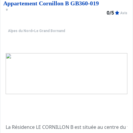
Appartement Cornillon B GB360-019
Location classée Meublé de Tourisme 2 étoiles
0/5
Avis
****Environnement****
Choix idéal de location vacances à la montagne, la Résid
Alpes du Nord
>
Le Grand Bornand
Pour accéder à toutes les activités proposées par la stat
Ce secteur offre une vue sur la Chaine des Aravis et pr
La Résidence LE CORNILLON B est située au centre du vil