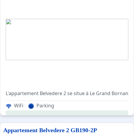
L'appartement Belvedere 2 se situe à Le Grand Bornand.
La Résidence LE BELVEDERE 2 se situe dans le Hameau de
WiFi
Parking
Cet appartement de vacances, au 3ème étage, comprend un 
Résidence non chauffée de début mai à mi-octobre.
Appartement Belvedere 2 GB190-2P