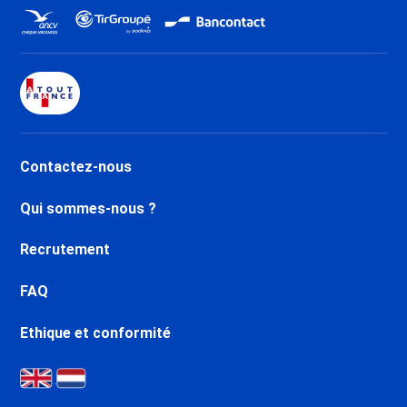
Promo Ski La Tania
Promo Ski Brides les Bains
Promo Ski Méribel Centre 1600
Promo Ski Méribel Mottaret
1850
Promo Ski Méribel Village 1400
Promo Ski Méribel Altiport 1700
Contactez-nous
Promo Ski Méribel Les Allues
1200
Qui sommes-nous ?
Promo Ski Les Menuires Reberty
1850
Recrutement
Promo Ski Les Menuires
Bruyères
FAQ
Promo Ski Les Menuires
Fontanettes
Ethique et conformité
Promo Ski Saint Martin de
Belleville
Promo Ski Les Menuires