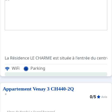
La Résidence LE CHARME est située à l'entrée du centre v
WiFi
Parking
Cet appartement de vacances, au 3ème étage sans ascenseu
Les Plus de cette location à la montagne : vue sur l
Appartement Venay 3 CH440-2Q
****Environnement****
0/5
Avis
La Résidence LE CHARME est située dans le quartier calme 