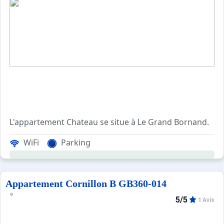
L'appartement Chateau se situe à Le Grand Bornand.
La Résidence LE CHATEAU est située au coeur du village, 
WiFi
Parking
Cet appartement de vacances, situé au 2ème étage avec a
****Environnement****
Appartement Cornillon B GB360-014
Choix idéal de location vacances à la montagne, la Résid
5/5
1 Avis
Ce quartier offre une vue sur la Chaine des Aravis et p