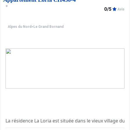
Les Plus de cette location à la montagne : proximité
0/5
Avis
****Environnement****
Situé à 300m des pistes de ski et des commerces, le quart
Alpes du Nord
>
Le Grand Bornand
Composé de 3 résidences mitoyennes, ce quartier offre l'
La résidence La Loria est située dans le vieux village d