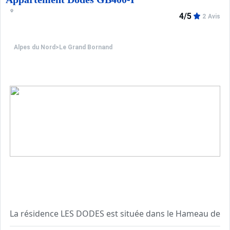
****Environnement****
4/5
2 Avis
Choix idéal de location vacances à la montagne : la réside
Informations pratiques : Place de parking privé et casi
Alpes du Nord
>
Le Grand Bornand
Essentiellement entourée de résidences et de commerces,
La résidence LES DODES est située dans le Hameau de Sui