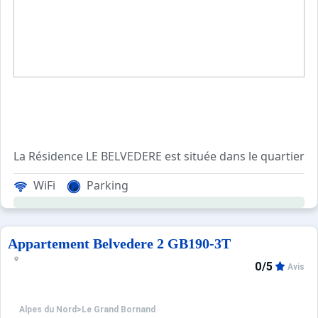
Sites CSE & Groupes
La Résidence LE BELVEDERE est située dans le quartier 
WiFi
Parking
Cet appartement de vacances, au 1er étage, comprend un s
Résidence non chauffée de début mai à mi-octobre.
Les Plus de cette location à la montagne : vue sur l
Appartement Belvedere 2 GB190-3T
0/5
Avis
Location classée Meublé de Tourisme 2 étoiles
Alpes du Nord
>
Le Grand Bornand