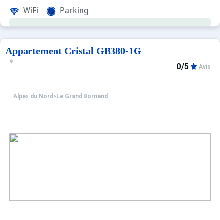
WiFi
Parking
Les Plus de cette location à la montagne : vue sur l
Appartement Cristal GB380-1G
0/5
Avis
****Environnement****
Choix idéal de location vacances à la montagne, la Résid
Alpes du Nord
>
Le Grand Bornand
Pour accéder à toutes les activités proposées par la stat
Ce secteur offre une vue sur la Chaine des Aravis et pr