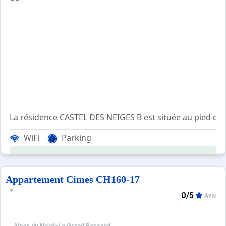
La résidence CASTEL DES NEIGES B est située au pied des 
WiFi
Parking
Cet appartement de vacances situé au 2ème étage, compren
Les Plus de cette loc
Appartement Cimes CH160-17
****Environnement****
0/5
Avis
Choix idéal de location vacances à la montagne : située 