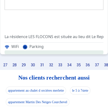
La résidence LES FLOCONS est située au lieu dit Le Replein
Cet appartement de vacances e
WiFi
Parking
Les Plus de cette location à la montagne : vue sur 
27
28
29
30
31
32
33
34
35
36
37
3
Location classée Meublé de Tourisme 2 étoiles
****Environnement****
Nos clients recherchent aussi
La Résidence LES FLOCONS se trouve au calme, au lieu dit
appartement au chalet d orcières merlette
le 5 à 7siete
Ce secteur offre un vue sur les montagnes et propose u
appartement Martin Des Neiges Courchevel