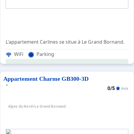
L'appartement Carlines se situe à Le Grand Bornand.
La Résidence LES CARLINES est située au lieu dit Le Clos 
WiFi
Parking
Cet appartement de vacances, au 1er étage se compose d'u
Les Plus de cette loc
Appartement Charme GB300-3D
0/5
Avis
****Environnement****
Choix idéal de location vacances à la montagne, le quarti
Alpes du Nord
>
Le Grand Bornand
Ce secteur offre une vue sur les montagnes et propose 