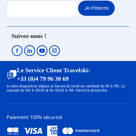
Promo Ski Les Deux Alpes
Je m'inscris
Venosc
Promo Ski Les Deux Alpes 1800
Promo Ski Les Deux Alpes Soleil
Promo Ski Les Deux Alpes
Suivez-nous !
Mont-de-Lans
Promo Ski Megève
Promo Ski Saint Gervais Mont-
Blanc
Promo Ski Combloux
Le Service Client Travelski:
Promo Ski Valmeinier
+33 (0)4 79 96 30 69
Promo Ski Valloire
A votre disposition depuis la Savoie du lundi au vendredi de 9h à 19h. Le
samedi de 10h à 12h30 et de 13h30 à 19h. Fermé le dimanche.
Promo Ski La Rosière
Promo Ski Albiez Montrond
Promo Ski Saint François
Longchamp
Paiement 100% sécurisé
Promo Ski Doucy
Promo Ski Val Thorens
Promo Ski Orelle - Val Thorens