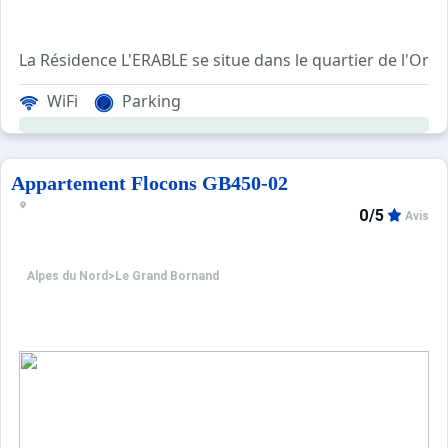
La Résidence L'ERABLE se situe dans le quartier de l'Oré
WiFi
Parking
Appartement Flocons GB450-02
0/5
Avis
Location classée Meublé de Tourisme 2 étoiles
Alpes du Nord
>
Le Grand Bornand
****Environnement****
La Résidence l'ERABLE est située dans le quartier calme 
Ce 