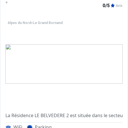
Les Plus de cette location à la montagne : vue sur 
0/5
Avis
Location classée Meublé de Tourisme 2 étoiles.
Alpes du Nord
>
Le Grand Bornand
****Environnement****
Le plus de cette location 
Essentiellement composé de petites résidences, ce secteu
WiFi
Parking