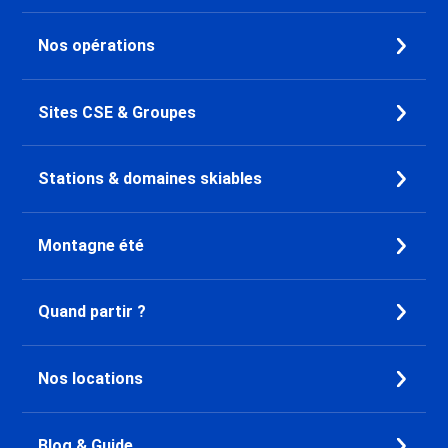
Croisette
Promo Ski Les Menuires Brelin
Nos opérations
Promo Ski Les Menuires
Preyerand
Promo Ski Les Menuires Reberty
Sites CSE & Groupes
2000
Promo Ski Courchevel 1850
Promo Ski Courchevel 1650
Stations & domaines skiables
Promo Ski Courchevel 1550
Promo Ski Alpe d'Huez
Promo Ski Oz en Oisans
Montagne été
Promo Ski Auris en Oisans
Promo Ski Vaujany
Quand partir ?
Promo Ski Pralognan la Vanoise
Promo Ski Bourg Saint Maurice
Promo Ski Plagne - Les Coches
Nos locations
Promo Ski Plagne - Belle Plagne
Promo Ski Plagne Centre
Promo Ski Plagne - Champagny
Blog & Guide